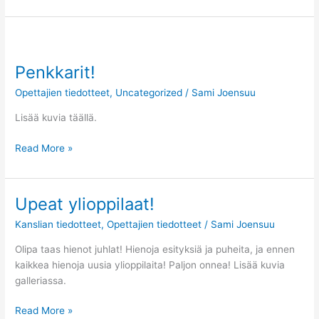
Penkkarit!
Penkkarit!
Opettajien tiedotteet
,
Uncategorized
/
Sami Joensuu
Lisää kuvia täällä.
Read More »
Upeat ylioppilaat!
Upeat
ylioppilaat!
Kanslian tiedotteet
,
Opettajien tiedotteet
/
Sami Joensuu
Olipa taas hienot juhlat! Hienoja esityksiä ja puheita, ja ennen
kaikkea hienoja uusia ylioppilaita! Paljon onnea! Lisää kuvia
galleriassa.
Read More »