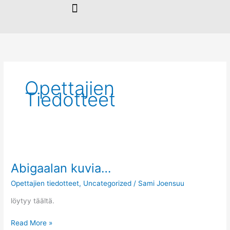
Siirry
sisältöön
Opettajien
Tiedotteet
Abigaalan
kuvia…
Abigaalan kuvia…
Opettajien tiedotteet
,
Uncategorized
/
Sami Joensuu
löytyy täältä.
Read More »