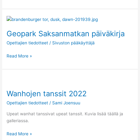
Geopark
Saksanmatkan
Geopark Saksanmatkan päiväkirja
päiväkirja
Opettajien tiedotteet
/
Sivuston pääkäyttäjä
Read More »
Wanhojen
tanssit
Wanhojen tanssit 2022
2022
Opettajien tiedotteet
/
Sami Joensuu
Upeat wanhat tanssivat upeat tanssit. Kuvia lisää täällä ja
galleriassa.
Read More »