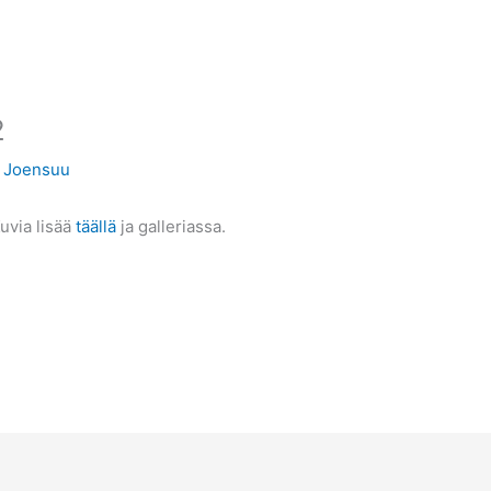
2
 Joensuu
uvia lisää
täällä
ja galleriassa.