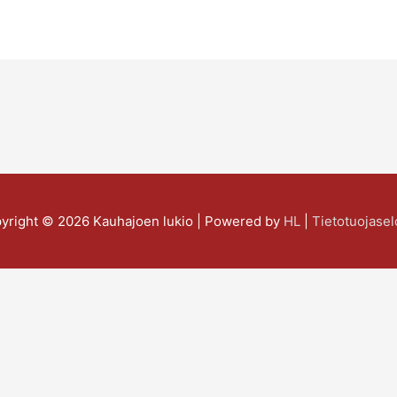
yright © 2026
Kauhajoen lukio
| Powered by
HL
|
Tietotuojasel