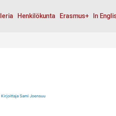
leria
Henkilökunta
Erasmus+
In Engli
 Kirjoittaja
Sami Joensuu