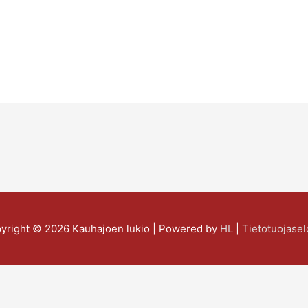
yright © 2026
Kauhajoen lukio
| Powered by
HL
|
Tietotuojasel