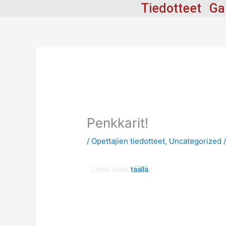
Siirry
Tiedotteet
Ga
sisältöön
Penkkarit!
/
Opettajien tiedotteet
,
Uncategorized
/
Lisää kuvia
täällä.