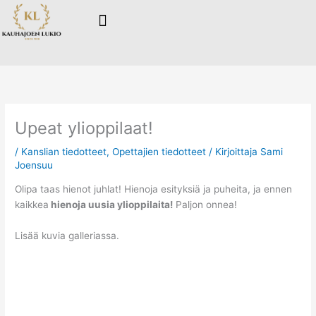
Siirry
sisältöön
Upeat ylioppilaat!
/
Kanslian tiedotteet
,
Opettajien tiedotteet
/ Kirjoittaja
Sami
Joensuu
Olipa taas hienot juhlat! Hienoja esityksiä ja puheita, ja ennen
kaikkea
hienoja uusia ylioppilaita!
Paljon onnea!
Lisää kuvia galleriassa.