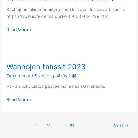
Kauhajoen lukio menestyi jälleen loistavasti lukiovertailussa.
https://www.is.fi/kotimaa/art-2000009631239.html
Read More »
Wanhojen
tanssit
Wanhojen tanssit 2023
2023
Tapahtumat
/
Sivuston pääkäyttäjä
Päivän pukuloistoa pääsee ihailemaan Galleriasta.
Read More »
1
2
…
21
Next
→