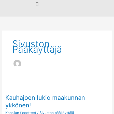
Siirry
sisältöön
Sivuston
Pääkäyttäjä
Kauhajoen
lukio
Kauhajoen lukio maakunnan
maakunnan
ykkönen!
ykkönen!
Kanslian tiedotteet
/
Sivuston pääkäyttäjä