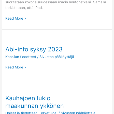
suoritetaan kokonaisuudessaan iPadin noutohetkellä. Samalla
tarkistetaan, että iPad,
Read More »
Abi-
info
Abi-info syksy 2023
syksy
2023
Kanslian tiedotteet
/
Sivuston pääkäyttäjä
Read More »
Kauhajoen
lukio
Kauhajoen lukio
maakunnan ykkönen
maakunnan ykkönen
Ohjeet ja tiedotteet
,
Tervetuloa!
/
Sivuston pääkäyttäjä