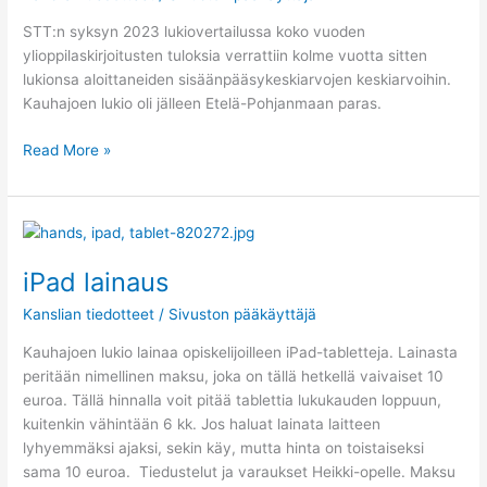
STT:n syksyn 2023 lukiovertailussa koko vuoden
ylioppilaskirjoitusten tuloksia verrattiin kolme vuotta sitten
lukionsa aloittaneiden sisäänpääsykeskiarvojen keskiarvoihin.
Kauhajoen lukio oli jälleen Etelä-Pohjanmaan paras.
Read More »
iPad
lainaus
iPad lainaus
Kanslian tiedotteet
/
Sivuston pääkäyttäjä
Kauhajoen lukio lainaa opiskelijoilleen iPad-tabletteja. Lainasta
peritään nimellinen maksu, joka on tällä hetkellä vaivaiset 10
euroa. Tällä hinnalla voit pitää tablettia lukukauden loppuun,
kuitenkin vähintään 6 kk. Jos haluat lainata laitteen
lyhyemmäksi ajaksi, sekin käy, mutta hinta on toistaiseksi
sama 10 euroa. Tiedustelut ja varaukset Heikki-opelle. Maksu