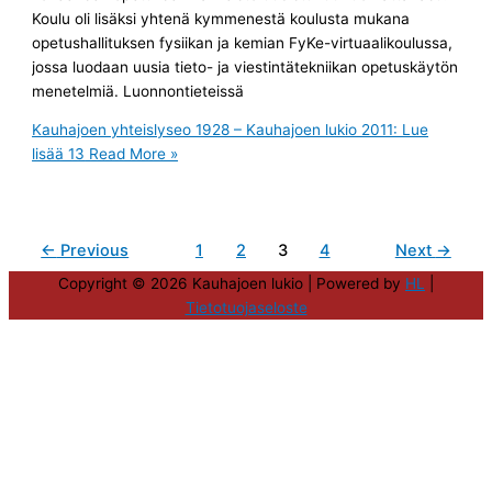
Koulu oli lisäksi yhtenä kymmenestä koulusta mukana
opetushallituksen fysiikan ja kemian FyKe-virtuaalikoulussa,
jossa luodaan uusia tieto- ja viestintätekniikan opetuskäytön
menetelmiä. Luonnontieteissä
Kauhajoen yhteislyseo 1928 – Kauhajoen lukio 2011: Lue
lisää 13
Read More »
←
Previous
1
2
3
4
Next
→
Copyright © 2026
Kauhajoen lukio
| Powered by
HL
|
Tietotuojaseloste