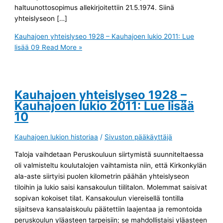
haltuunottosopimus allekirjoitettiin 21.5.1974. Siinä
yhteislyseon […]
Kauhajoen yhteislyseo 1928 – Kauhajoen lukio 2011: Lue
lisää 09
Read More »
Kauhajoen yhteislyseo 1928 –
Kauhajoen lukio 2011: Lue lisää
10
Kauhajoen lukion historiaa
/
Sivuston pääkäyttäjä
Taloja vaihdetaan Peruskouluun siirtymistä suunniteltaessa
oli valmisteltu koulutalojen vaihtamista niin, että Kirkonkylän
ala-aste siirtyisi puolen kilometrin päähän yhteislyseon
tiloihin ja lukio saisi kansakoulun tiilitalon. Molemmat saisivat
sopivan kokoiset tilat. Kansakoulun viereisellä tontilla
sijaitseva kansalaiskoulu päätettiin laajentaa ja remontoida
peruskoulun yläasteen tarpeisiin; se mahdollistaisi yläasteen