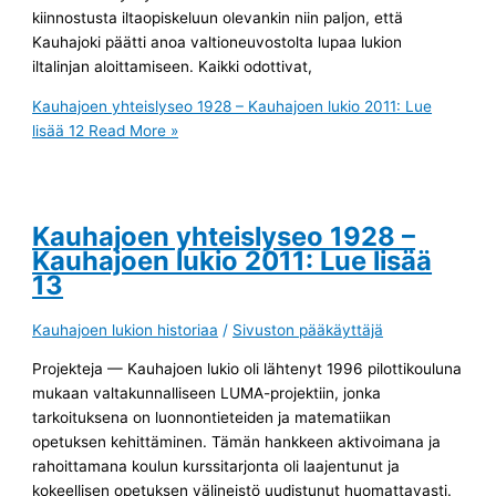
kiinnostusta iltaopiskeluun olevankin niin paljon, että
Kauhajoki päätti anoa valtioneuvostolta lupaa lukion
iltalinjan aloittamiseen. Kaikki odottivat,
Kauhajoen yhteislyseo 1928 – Kauhajoen lukio 2011: Lue
lisää 12
Read More »
Kauhajoen yhteislyseo 1928 –
Kauhajoen lukio 2011: Lue lisää
13
Kauhajoen lukion historiaa
/
Sivuston pääkäyttäjä
Projekteja — Kauhajoen lukio oli lähtenyt 1996 pilottikouluna
mukaan valtakunnalliseen LUMA-projektiin, jonka
tarkoituksena on luonnontieteiden ja matematiikan
opetuksen kehittäminen. Tämän hankkeen aktivoimana ja
rahoittamana koulun kurssitarjonta oli laajentunut ja
kokeellisen opetuksen välineistö uudistunut huomattavasti.