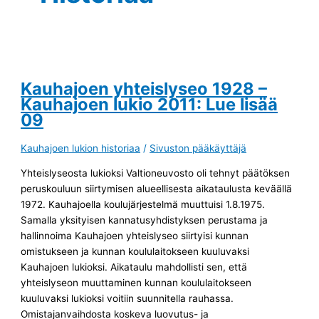
Kauhajoen yhteislyseo 1928 –
Kauhajoen lukio 2011: Lue lisää
09
Kauhajoen lukion historiaa
/
Sivuston pääkäyttäjä
Yhteislyseosta lukioksi Valtioneuvosto oli tehnyt päätöksen
peruskouluun siirtymisen alueellisesta aikataulusta keväällä
1972. Kauhajoella koulujärjestelmä muuttuisi 1.8.1975.
Samalla yksityisen kannatusyhdistyksen perustama ja
hallinnoima Kauhajoen yhteislyseo siirtyisi kunnan
omistukseen ja kunnan koululaitokseen kuuluvaksi
Kauhajoen lukioksi. Aikataulu mahdollisti sen, että
yhteislyseon muuttaminen kunnan koululaitokseen
kuuluvaksi lukioksi voitiin suunnitella rauhassa.
Omistajanvaihdosta koskeva luovutus- ja