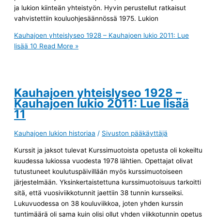
ja lukion kiinteän yhteistyön. Hyvin perustellut ratkaisut
vahvistettiin kouluohjesäännössä 1975. Lukion
Kauhajoen yhteislyseo 1928 – Kauhajoen lukio 2011: Lue
lisää 10
Read More »
Kauhajoen yhteislyseo 1928 –
Kauhajoen lukio 2011: Lue lisää
11
Kauhajoen lukion historiaa
/
Sivuston pääkäyttäjä
Kurssit ja jaksot tulevat Kurssimuotoista opetusta oli kokeiltu
kuudessa lukiossa vuodesta 1978 lähtien. Opettajat olivat
tutustuneet koulutuspäivillään myös kurssimuotoiseen
järjestelmään. Yksinkertaistettuna kurssimuotoisuus tarkoitti
sitä, että vuosiviikkotunnit jaettiin 38 tunnin kursseiksi.
Lukuvuodessa on 38 kouluviikkoa, joten yhden kurssin
tuntimäärä oli sama kuin olisi ollut yhden viikkotunnin opetus