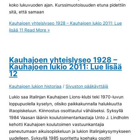
koko lukuvuoden ajan. Kurssimuotoisuuden etuna pidettiin
sitä, että samaan
Kauhajoen yhteislyseo 1928 – Kauhajoen lukio 2011: Lue
lisää 11
Read More »
Kauhajoen yhteislyseo 1928 –
Kauhajoen lukio 2011: Lue lisää
12
Kauhajoen lukion historiaa
/
Sivuston pääkäyttäjä
Lukio saa iltalinjan Kauhajoen Lions-klubi teki 1970-luvun
loppupuolella kyselyn, olisiko paikkakunnalla halukkuutta
iltaopiskeluun. Kiinnostus osoittautui vähäiseksi. Syksyllä
1984 Vaasan läänin koulutoimentarkastaja Unto J. Lindholm
kehotti Kauhajoen koulutoimen vastuunkantajia
paneutumaan aikuisopiskeluun ja lukion iltalinjakysymykseen
uudelleen. Syksyllä 1985 suoritettu koehaku osoitti