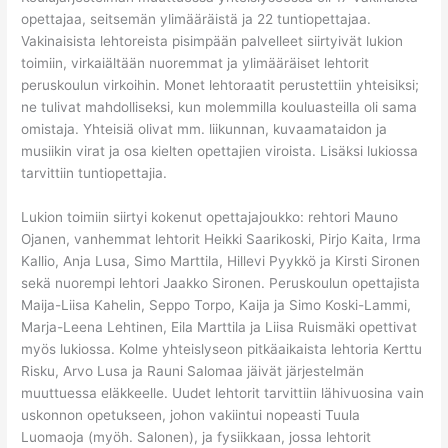
opettajaa, seitsemän ylimääräistä ja 22 tuntiopettajaa.
Vakinaisista lehtoreista pisimpään palvelleet siirtyivät lukion
toimiin, virkaiältään nuoremmat ja ylimääräiset lehtorit
peruskoulun virkoihin. Monet lehtoraatit perustettiin yhteisiksi;
ne tulivat mahdolliseksi, kun molemmilla kouluasteilla oli sama
omistaja. Yhteisiä olivat mm. liikunnan, kuvaamataidon ja
musiikin virat ja osa kielten opettajien viroista. Lisäksi lukiossa
tarvittiin tuntiopettajia.
Lukion toimiin siirtyi kokenut opettajajoukko: rehtori Mauno
Ojanen, vanhemmat lehtorit Heikki Saarikoski, Pirjo Kaita, Irma
Kallio, Anja Lusa, Simo Marttila, Hillevi Pyykkö ja Kirsti Sironen
sekä nuorempi lehtori Jaakko Sironen. Peruskoulun opettajista
Maija-Liisa Kahelin, Seppo Torpo, Kaija ja Simo Koski-Lammi,
Marja-Leena Lehtinen, Eila Marttila ja Liisa Ruismäki opettivat
myös lukiossa. Kolme yhteislyseon pitkäaikaista lehtoria Kerttu
Risku, Arvo Lusa ja Rauni Salomaa jäivät järjestelmän
muuttuessa eläkkeelle. Uudet lehtorit tarvittiin lähivuosina vain
uskonnon opetukseen, johon vakiintui nopeasti Tuula
Luomaoja (myöh. Salonen), ja fysiikkaan, jossa lehtorit