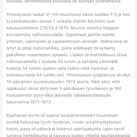
lukiossa, ammatillisissa kouluissa tai suoraan työelämässä.
Yhteislyseon luokat VI–VIII muuttuivat lukion luokiksi 1–3 ja heti
syyslukukauden alussa 1. luokalla otettiin käyttöön uusi
lukusuunnitelma 279/23.4.1975. Muutos merkitsi linjajaon
korvaamista valinnaisuudella. Oppiaineet jaettiin kaikille
yhteisiin, valinnaisiin ja vapaaehtoisiin aineisiin. Valittavana oli
lyhyt ja pitkä matematiikka, joista edelliseen oli kytketty
pakollinen maantiedon opiskelu. Lisäksi oli mahdollisuus ottaa
valinnaisaineita 1. luokalla 55 tuntiin ja kahdella ylimmällä
luokalla 54 tuntiin saakka sekä lisäksi vielä harjoitus- ja
erikoiskursseja 64 tuntiin asti. Yhteislyseon työjärjestys oli ollut
10-päiväinen syyslukukauden 1973 alusta. Näin siksi, että
oppikoulut olivat siirtyneet 5-päiväiseen työviikkoon ja 190
koulupäivään pysyväksi jääneellä väliaikaisratkaisulla
lukuvuonna 1971–1972.
Kauhajoen kunta oli saanut koulujärjestelmän muutoksen
myötä haltuunsa hyvin hoidetun, vireän ja kehityskykyisen
lukion, jossa oli pätevä ja kokenut opettajakunta, talon tavat
tunteva henkilökunta ja kasvava joukko virkeitä kauhajokelaisia