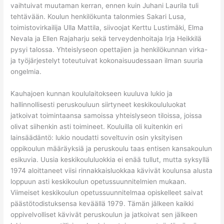
vaihtuivat muutaman kerran, ennen kuin Juhani Laurila tuli
tehtävään. Koulun henkilökunta talonmies Sakari Lusa,
toimistovirkailija Ulla Mattila, siivoojat Kerttu Lustimäki, Elma
Nevala ja Ellen Rajaharju sekä terveydenhoitaja Irja Heikkilä
pysyi talossa. Yhteislyseon opettajien ja henkilökunnan virka-
ja työjärjestelyt toteutuivat kokonaisuudessaan ilman suuria
ongelmia.
Kauhajoen kunnan koululaitokseen kuuluva lukio ja
hallinnollisesti peruskouluun siirtyneet keskikoululuokat
jatkoivat toimintaansa samoissa yhteislyseon tiloissa, joissa
olivat siihenkin asti toimineet. Kouluilla oli kuitenkin eri
lainsäädäntö: lukio noudatti soveltuvin osin yksityisen
oppikoulun määräyksiä ja peruskoulu taas entisen kansakoulun
esikuvia. Uusia keskikoululuokkia ei enää tullut, mutta syksyllä
1974 aloittaneet viisi rinnakkaisluokkaa kävivät koulunsa alusta
loppuun asti keskikoulun opetussuunnitelmien mukaan.
Viimeiset keskikoulun opetussuunnitelmaa opiskelleet saivat
päästötodistuksensa keväällä 1979. Tämän jälkeen kaikki
oppivelvolliset kävivät peruskoulun ja jatkoivat sen jälkeen