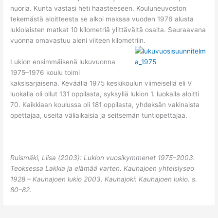
nuoria. Kunta vastasi heti haasteeseen. Kouluneuvoston
tekemästä aloitteesta se alkoi maksaa vuoden 1976 alusta
lukiolaisten matkat 10 kilometriä ylittävältä osalta. Seuraavana
vuonna omavastuu aleni viiteen kilometriin.
Lukion ensimmäisenä lukuvuonna
1975–1976 koulu toimi
kaksisarjaisena. Keväällä 1975 keskikoulun viimeisellä eli V
luokalla oli ollut 131 oppilasta, syksyllä lukion 1. luokalla aloitti
70. Kaikkiaan koulussa oli 181 oppilasta, yhdeksän vakinaista
opettajaa, useita väliaikaisia ja seitsemän tuntiopettajaa.
Ruismäki, Liisa (2003): Lukion vuosikymmenet 1975–2003.
Teoksessa Lakkia ja elämää varten. Kauhajoen yhteislyseo
1928 – Kauhajoen lukio 2003. Kauhajoki: Kauhajoen lukio. s.
80–82.