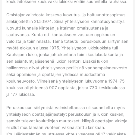
koululaitokseen kuuluvaksi lukioksi voitiin suunnitella rauhassa.
Omistajanvaihdosta koskeva luovutus- ja haltuunottosopimus
allekirjoitettiin 21.5.1974. Siinä yhteislyseon kannatusyhdistys
luovutti kunnalle kiinteän ja irtaimen omaisuutensa ja
saatavansa. Kunta otti kantaakseen vastuun oppikoulun
veloista ja toiminnasta. Tämä toteutui peruskouluun siirtymisen
myötä elokuun alussa 1975. Yhteislyseon lukioluokista tuli
Kauhajoen lukio, jonka johtokuntana toimi koululautakunta ja
sen asiantuntijajäsenenä lukion rehtori. Lisäksi lukion
hallinnossa olivat yhteislyseon perillisinä vanhempainneuvosto
sekä oppilaiden ja opettajien yhdessä muodostama
kouluneuvosto. Viimeisenä yhteislyseon lukuvuonna 1974–75
koulussa oli yhteensä 907 oppilasta, joista 730 keskikoulussa
ja 177 lukiossa.
Peruskouluun siirtymistä valmisteltaessa oli suunniteltu myös
yhteislyseon opettajajärjestelyt peruskoulun ja lukion kesken,
samoin tulevat koulutilojen muutokset. Niinpä opettajan virkoja
ei ollut muutamaan vuoteen vakinaistettu lainkaan.
Koulujärjestelmän muuttuessa yhteislyseossa oli 17 vakinaista