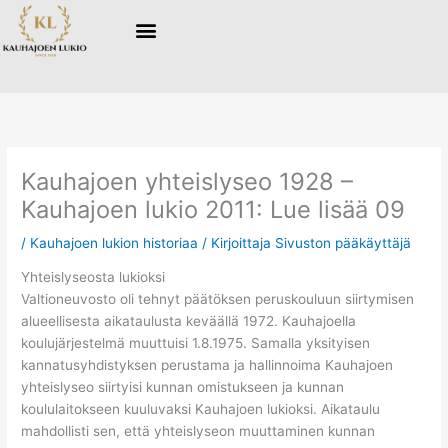
Siirry
sisältöön
Kauhajoen yhteislyseo 1928 –
Kauhajoen lukio 2011: Lue lisää 09
/
Kauhajoen lukion historiaa
/ Kirjoittaja
Sivuston pääkäyttäjä
Yhteislyseosta lukioksi
Valtioneuvosto oli tehnyt päätöksen peruskouluun siirtymisen
alueellisesta aikataulusta keväällä 1972. Kauhajoella
koulujärjestelmä muuttuisi 1.8.1975. Samalla yksityisen
kannatusyhdistyksen perustama ja hallinnoima Kauhajoen
yhteislyseo siirtyisi kunnan omistukseen ja kunnan
koululaitokseen kuuluvaksi Kauhajoen lukioksi. Aikataulu
mahdollisti sen, että yhteislyseon muuttaminen kunnan