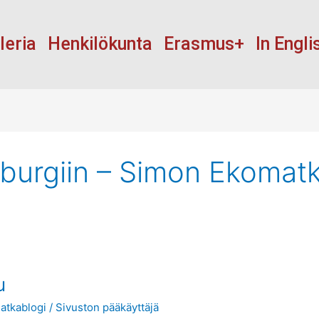
leria
Henkilökunta
Erasmus+
In Engli
zburgiin – Simon Ekomat
u
atkablogi
/
Sivuston pääkäyttäjä