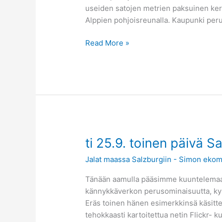
VIDEOITA
useiden satojen metrien paksuinen kerr
ja
Alppien pohjoisreunalla. Kaupunki per
kuvia
Read More »
ti
ti 25.9. toinen päivä S
25.9.
Jalat maassa Salzburgiin - Simon ekom
toinen
päivä
Tänään aamulla pääsimme kuuntelemaan 
Salzburgissa
kännykkäverkon perusominaisuutta, kyky
Eräs toinen hänen esimerkkinsä käsitte
tehokkaasti kartoitettua netin Flickr- 