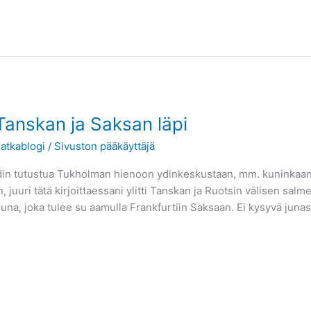
 Tanskan ja Saksan läpi
atkablogi
/
Sivuston pääkäyttäjä
 ehdin tutustua Tukholman hienoon ydinkeskustaan, mm. kuninkaa
 juuri tätä kirjoittaessani ylitti Tanskan ja Ruotsin välisen salm
na, joka tulee su aamulla Frankfurtiin Saksaan. Ei kysyvä junas