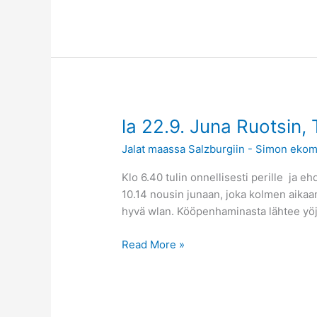
la
la 22.9. Juna Ruotsin,
22.9.
Jalat maassa Salzburgiin - Simon ekom
Juna
Ruotsin,
Klo 6.40 tulin onnellisesti perille ja
Tanskan
10.14 nousin junaan, joka kolmen aikaan,
ja
hyvä wlan. Kööpenhaminasta lähtee yöju
Saksan
läpi
Read More »