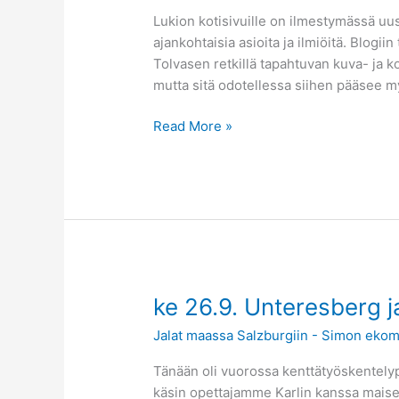
Lukion kotisivuille on ilmestymässä uus
ajankohtaisia asioita ja ilmiöitä. Blogii
Tolvasen retkillä tapahtuvan kuva- ja 
mutta sitä odotellessa siihen pääsee m
Read More »
ke
ke 26.9. Unteresberg j
26.9.
Jalat maassa Salzburgiin - Simon ekom
Unteresberg
ja
Tänään oli vuorossa kenttätyöskentely
Salzburg
käsin opettajamme Karlin kanssa maisem