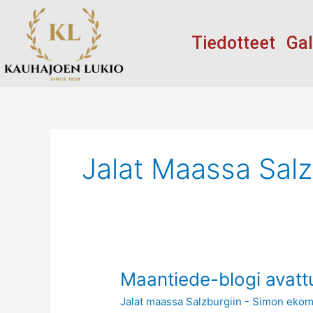
Siirry
sisältöön
Tiedotteet
Gal
Jalat Maassa Sal
Maantiede-
Maantiede-blogi avatt
blogi
Jalat maassa Salzburgiin - Simon ekom
avattu