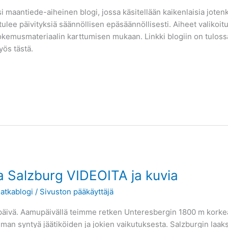
i maantiede-aiheinen blogi, jossa käsitellään kaikenlaisia jotenk
n tulee päivityksiä säännöllisen epäsäännöllisesti. Aiheet valikoi
kokemusmateriaalin karttumisen mukaan. Linkki blogiin on tulos
yös tästä.
a Salzburg VIDEOITA ja kuvia
atkablogi
/
Sivuston pääkäyttäjä
päivä. Aamupäivällä teimme retken Unteresbergin 1800 m korkea
an syntyä jäätiköiden ja jokien vaikutuksesta. Salzburgin laak