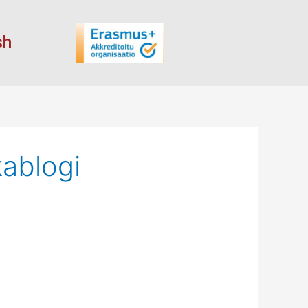
sh
kablogi