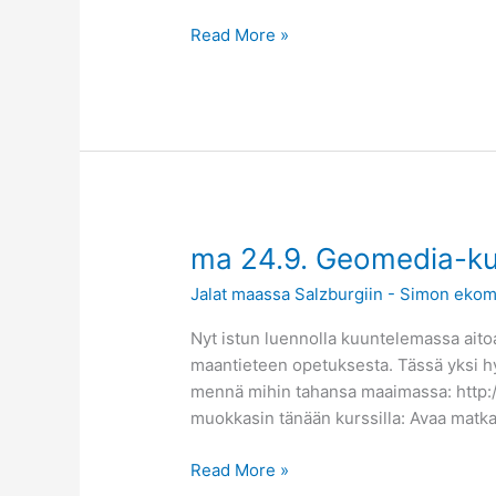
Read More »
ma
ma 24.9. Geomedia-kur
24.9.
Jalat maassa Salzburgiin - Simon ekom
Geomedia-
kurssi
Nyt istun luennolla kuuntelemassa aitoa
alkaa
maantieteen opetuksesta. Tässä yksi h
-
mennä mihin tahansa maaimassa: http://
VIDEO
muokkasin tänään kurssilla: Avaa matkar
lisätty!
Read More »