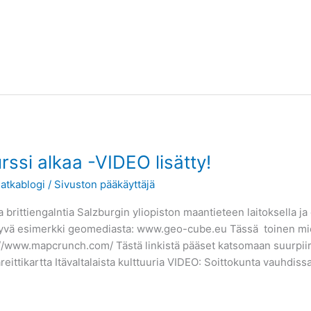
ssi alkaa -VIDEO lisätty!
atkablogi
/
Sivuston pääkäyttäjä
 brittiengalntia Salzburgin yliopiston maantieteen laitoksella ja
yvä esimerkki geomediasta: www.geo-cube.eu Tässä toinen mielen
www.mapcrunch.com/ Tästä linkistä pääset katsomaan suurpiirtei
eittikartta Itävaltalaista kulttuuria VIDEO: Soittokunta vauhdiss