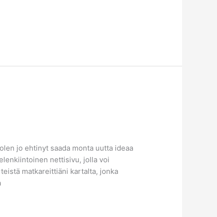
 olen jo ehtinyt saada monta uutta ideaa
kiintoinen nettisivu, jolla voi
stä matkareittiäni kartalta, jonka
a