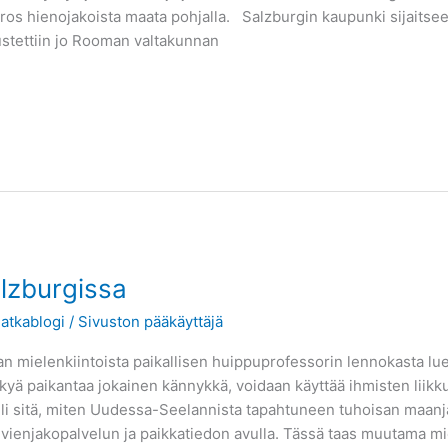
os hienojakoista maata pohjalla. Salzburgin kaupunki sijaitsee 
ustettiin jo Rooman valtakunnan
alzburgissa
atkablogi
/
Sivuston pääkäyttäjä
mielenkiintoista paikallisen huippuprofessorin lennokasta luen
ä paikantaa jokainen kännykkä, voidaan käyttää ihmisten liikk
li sitä, miten Uudessa-Seelannista tapahtuneen tuhoisan maanjär
kuvienjakopalvelun ja paikkatiedon avulla. Tässä taas muutama mi