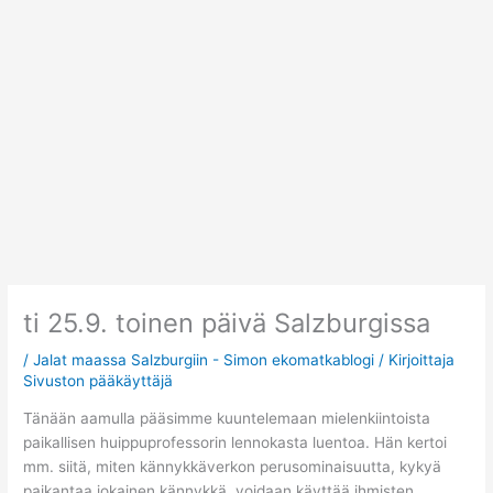
Siirry
sisältöön
ti 25.9. toinen päivä Salzburgissa
/
Jalat maassa Salzburgiin - Simon ekomatkablogi
/ Kirjoittaja
Sivuston pääkäyttäjä
Tänään aamulla pääsimme kuuntelemaan mielenkiintoista
paikallisen huippuprofessorin lennokasta luentoa. Hän kertoi
mm. siitä, miten kännykkäverkon perusominaisuutta, kykyä
paikantaa jokainen kännykkä, voidaan käyttää ihmisten