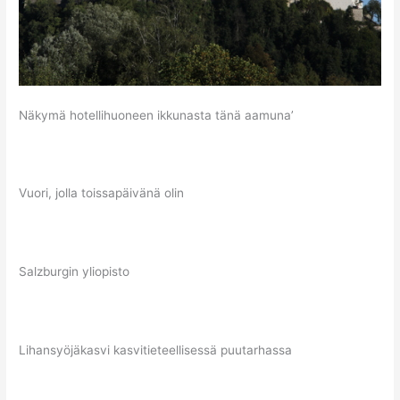
Näkymä hotellihuoneen ikkunasta tänä aamuna’
Vuori, jolla toissapäivänä olin
Salzburgin yliopisto
Lihansyöjäkasvi kasvitieteellisessä puutarhassa