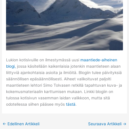
Lukion kotisivuille on ilmestymässä uusi
maantiede-aiheinen
blogi,
jossa käsitellään kaikenlaisia jotenkin maantieteen alaan
liittyviä ajankohtaisia asioita ja ilmiöitä. Blogiin tulee päivityksiä
säännöllisen epäsäännöllisesti. Aiheet valikoituvat paljolti
maantieteen lehtori Simo Tolvasen retkillä tapahtuvan kuva- ja
kokemusmateriaalin karttumisen mukaan. Linkki blogiin on
tulossa kotisivun vasemman laidan valikkoon, mutta sitä
odotellessa siihen pääsee myös
tästä
.
←
Edellinen Artikkeli
Seuraava Artikkeli
→