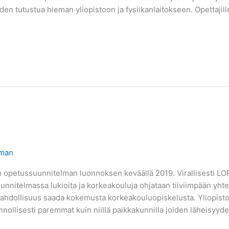
en tutustua hieman yliopistoon ja fysiikanlaitokseen. Opettajil
yman
n opetussuunnitelman luonnoksen keväällä 2019. Virallisesti LOP
itelmassa lukioita ja korkeakouluja ohjataan tiiviimpään yhteis
 mahdollisuus saada kokemusta korkeakouluopiskelusta. Yliopistop
ollisesti paremmat kuin niillä paikkakunnilla joiden läheisyyde