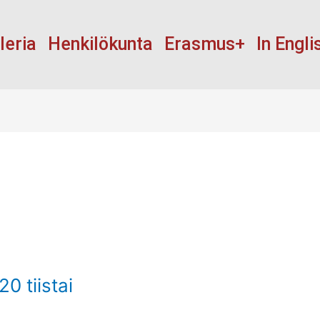
leria
Henkilökunta
Erasmus+
In Engli
0 tiistai