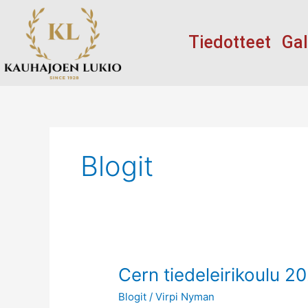
Siirry
sisältöön
Tiedotteet
Gal
Blogit
Cern
Cern tiedeleirikoulu 202
tiedeleirikoulu
Blogit
/
Virpi Nyman
2020