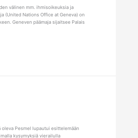
iden välinen mm. ihmisoikeuksia ja
a (United Nations Office at Geneva) on
lkeen. Geneven päämaja sijaitsee Palais
sä oleva Pesmel lupautui esittelemään
imalla kysymyksiä vierailulla