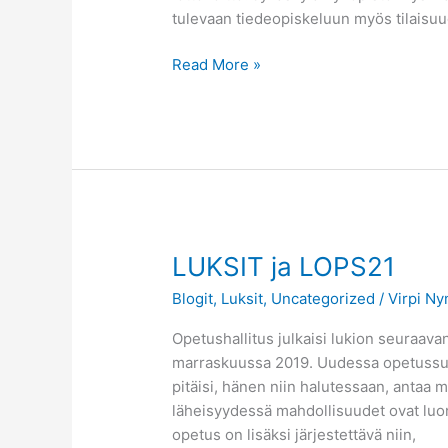
lukioiden
tulevaan tiedeopiskeluun myös tilaisuud
kanssa
Read More »
LUKSIT
LUKSIT ja LOPS21
ja
Blogit
,
Luksit
,
Uncategorized
/
Virpi N
LOPS21
Opetushallitus julkaisi lukion seuraava
marraskuussa 2019. Uudessa opetussuunn
pitäisi, hänen niin halutessaan, antaa
läheisyydessä mahdollisuudet ovat luonn
opetus on lisäksi järjestettävä niin,