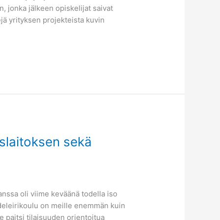
n, jonka jälkeen opiskelijat saivat
jä yrityksen projekteista kuvin
slaitoksen sekä
ssa oli viime keväänä todella iso
edeleirikoulu on meille enemmän kuin
e paitsi tilaisuuden orientoitua