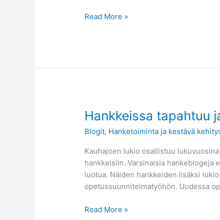
Read More »
Hankkeissa
Hankkeissa tapahtuu ja 
tapahtuu
Blogit
,
Hanketoiminta ja kestävä kehity
ja
blogeja
Kauhajoen lukio osallistuu lukuvuosin
kirjoitellaan
hankkeisiin. Varsinaisia hankeblogeja e
luotua. Näiden hankkeiden lisäksi luk
opetussuunnitelmatyöhön. Uudessa op
Read More »