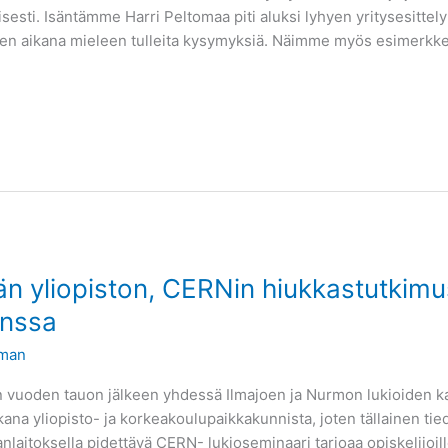
isesti. Isäntämme Harri Peltomaa piti aluksi lyhyen yritysesittely
tyksen aikana mieleen tulleita kysymyksiä. Näimme myös esimerkke
än yliopiston, CERNin hiukkastutkimu
anssa
yman
 vuoden tauon jälkeen yhdessä Ilmajoen ja Nurmon lukioiden kan
ana yliopisto- ja korkeakoulupaikkakunnista, joten tällainen ti
kanlaitoksella pidettävä CERN- lukioseminaari tarjoaa opiskelijoill