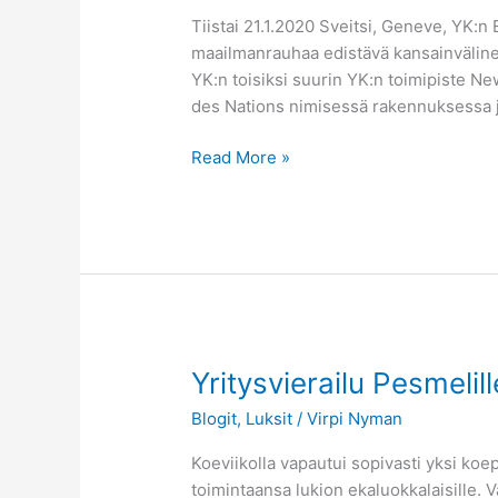
tiistai
Tiistai 21.1.2020 Sveitsi, Geneve, YK:
maailmanrauhaa edistävä kansainväline
YK:n toisiksi suurin YK:n toimipiste N
des Nations nimisessä rakennuksessa jo
Read More »
Yritysvierailu
Yritysvierailu Pesmelill
Pesmelille
Blogit
,
Luksit
/
Virpi Nyman
Koeviikolla vapautui sopivasti yksi ko
toimintaansa lukion ekaluokkalaisille. 