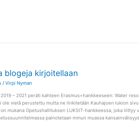
blogeja kirjoitellaan
s
/
Virpi Nyman
a 2019 – 2021 peräti kahteen Erasmus+hankkeeseen: Water resour
i ole vielä perustettu mutta ne linkitetään Kauhajoen lukion siv
io on mukana Opetushallituksen LUKSIT-hankkeessa, joka liittyy
etussuunnitelmassa painotetaan mmun muassa kansainvälisyys