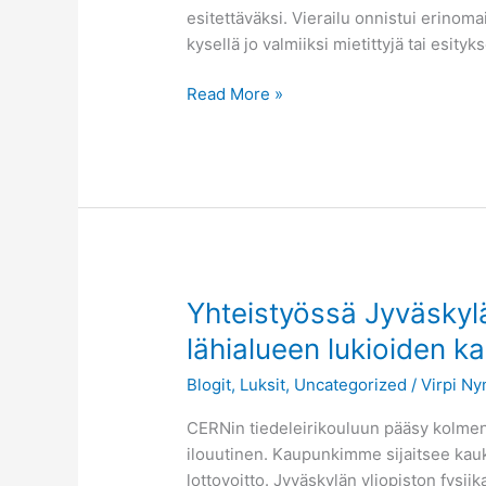
esitettäväksi. Vierailu onnistui erinoma
kysellä jo valmiiksi mietittyjä tai esi
Read More »
Yhteistyössä
Yhteistyössä Jyväskyl
Jyväskylän
lähialueen lukioiden k
yliopiston,
Blogit
,
Luksit
,
Uncategorized
/
Virpi N
CERNin
hiukkastutkimuslaitoksen
CERNin tiedeleirikouluun pääsy kolmen
sekä
ilouutinen. Kaupunkimme sijaitsee kauk
lähialueen
lottovoitto. Jyväskylän yliopiston fysii