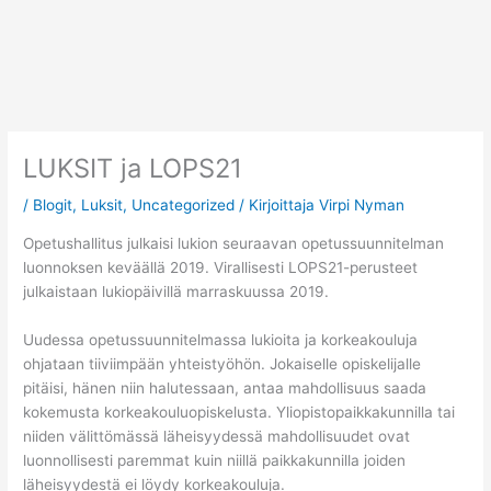
Siirry
sisältöön
LUKSIT ja LOPS21
/
Blogit
,
Luksit
,
Uncategorized
/ Kirjoittaja
Virpi Nyman
Opetushallitus julkaisi lukion seuraavan opetussuunnitelman
luonnoksen keväällä 2019. Virallisesti LOPS21-perusteet
julkaistaan lukiopäivillä marraskuussa 2019.
Uudessa opetussuunnitelmassa lukioita ja korkeakouluja
ohjataan tiiviimpään yhteistyöhön. Jokaiselle opiskelijalle
pitäisi, hänen niin halutessaan, antaa mahdollisuus saada
kokemusta korkeakouluopiskelusta. Yliopistopaikkakunnilla tai
niiden välittömässä läheisyydessä mahdollisuudet ovat
luonnollisesti paremmat kuin niillä paikkakunnilla joiden
läheisyydestä ei löydy korkeakouluja.