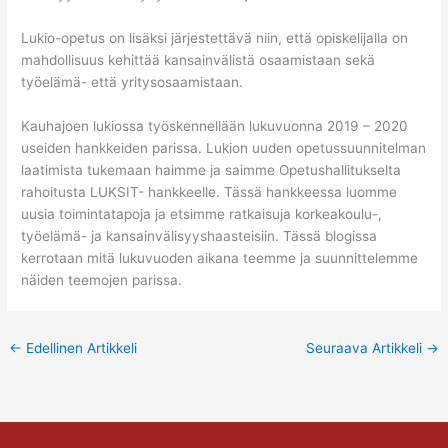
Lukio-opetus on lisäksi järjestettävä niin, että opiskelijalla on
mahdollisuus kehittää kansainvälistä osaamistaan sekä
työelämä- että yritysosaamistaan.
Kauhajoen lukiossa työskennellään lukuvuonna 2019 – 2020
useiden hankkeiden parissa. Lukion uuden opetussuunnitelman
laatimista tukemaan haimme ja saimme Opetushallitukselta
rahoitusta LUKSIT- hankkeelle. Tässä hankkeessa luomme
uusia toimintatapoja ja etsimme ratkaisuja korkeakoulu-,
työelämä- ja kansainvälisyyshaasteisiin. Tässä blogissa
kerrotaan mitä lukuvuoden aikana teemme ja suunnittelemme
näiden teemojen parissa.
←
Edellinen Artikkeli
Seuraava Artikkeli
→