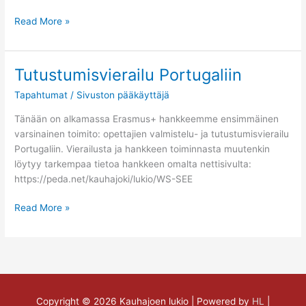
Read More »
Tutustumisvierailu Portugaliin
Tutustumisvierailu
Portugaliin
Tapahtumat
/
Sivuston pääkäyttäjä
Tänään on alkamassa Erasmus+ hankkeemme ensimmäinen
varsinainen toimito: opettajien valmistelu- ja tutustumisvierailu
Portugaliin. Vierailusta ja hankkeen toiminnasta muutenkin
löytyy tarkempaa tietoa hankkeen omalta nettisivulta:
https://peda.net/kauhajoki/lukio/WS-SEE
Read More »
Copyright © 2026
Kauhajoen lukio
| Powered by
HL
|