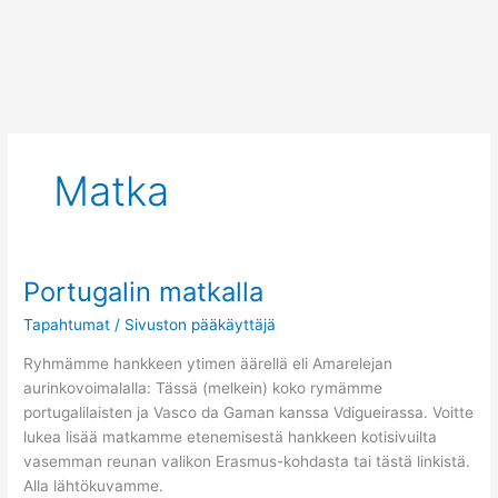
Siirry
sisältöön
Matka
Portugalin matkalla
Portugalin
matkalla
Tapahtumat
/
Sivuston pääkäyttäjä
Ryhmämme hankkeen ytimen äärellä eli Amarelejan
aurinkovoimalalla: Tässä (melkein) koko rymämme
portugalilaisten ja Vasco da Gaman kanssa Vdigueirassa. Voitte
lukea lisää matkamme etenemisestä hankkeen kotisivuilta
vasemman reunan valikon Erasmus-kohdasta tai tästä linkistä.
Alla lähtökuvamme.