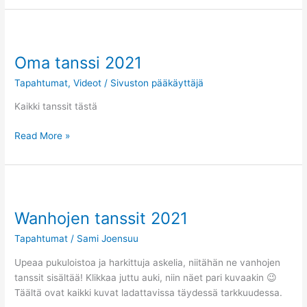
Oma
tanssi
Oma tanssi 2021
2021
Tapahtumat
,
Videot
/
Sivuston pääkäyttäjä
Kaikki tanssit tästä
Read More »
Wanhojen
tanssit
Wanhojen tanssit 2021
2021
Tapahtumat
/
Sami Joensuu
Upeaa pukuloistoa ja harkittuja askelia, niitähän ne vanhojen
tanssit sisältää! Klikkaa juttu auki, niin näet pari kuvaakin 😉
Täältä ovat kaikki kuvat ladattavissa täydessä tarkkuudessa.