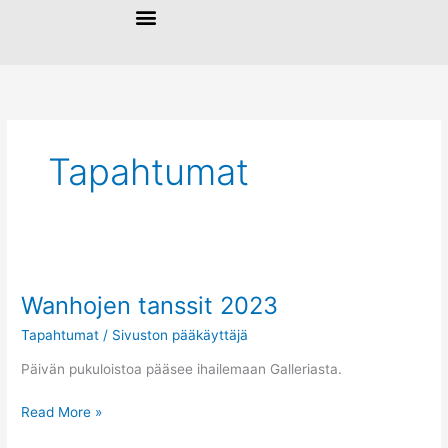
Siirry
sisältöön
Tapahtumat
Wanhojen
tanssit
Wanhojen tanssit 2023
2023
Tapahtumat
/
Sivuston pääkäyttäjä
Päivän pukuloistoa pääsee ihailemaan Galleriasta.
Read More »