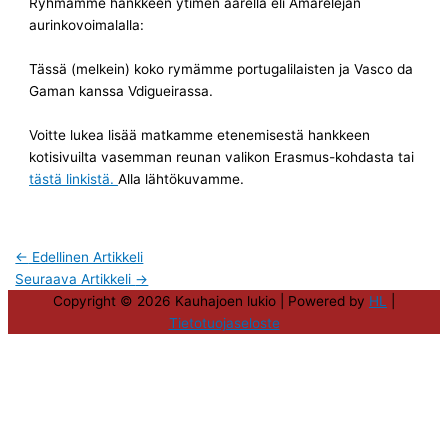
Ryhmämme hankkeen ytimen äärellä eli Amarelejan
aurinkovoimalalla:
Tässä (melkein) koko rymämme portugalilaisten ja Vasco da
Gaman kanssa Vdigueirassa.
Voitte lukea lisää matkamme etenemisestä hankkeen
kotisivuilta vasemman reunan valikon Erasmus-kohdasta tai
tästä linkistä.
Alla lähtökuvamme.
←
Edellinen Artikkeli
Seuraava Artikkeli
→
Copyright © 2026
Kauhajoen lukio
| Powered by
HL
|
Tietotuojaseloste