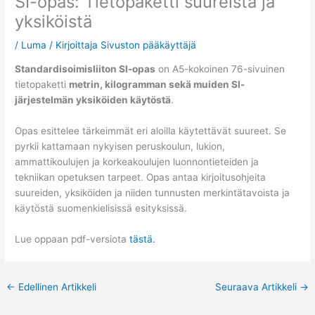
SI-opas: Tietopaketti suureista ja
yksiköistä
/
Luma
/ Kirjoittaja
Sivuston pääkäyttäjä
Standardisoimisliiton SI-opas
on A5-kokoinen 76-sivuinen
tietopaketti
metrin, kilogramman sekä muiden SI-
järjestelmän yksiköiden käytöstä
.
Opas esittelee tärkeimmät eri aloilla käytettävät suureet. Se
pyrkii kattamaan nykyisen peruskoulun, lukion,
ammattikoulujen ja korkeakoulujen luonnontieteiden ja
tekniikan opetuksen tarpeet. Opas antaa kirjoitusohjeita
suureiden, yksiköiden ja niiden tunnusten merkintätavoista ja
käytöstä suomenkielisissä esityksissä.
Lue oppaan pdf-versiota
tästä.
←
Edellinen Artikkeli
Seuraava Artikkeli
→