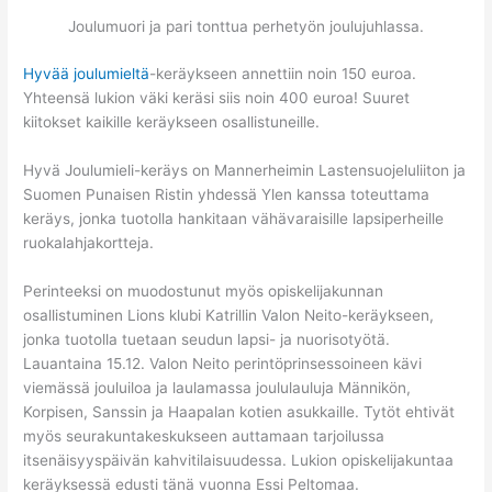
Joulumuori ja pari tonttua perhetyön joulujuhlassa.
Hyvää joulumieltä
-keräykseen annettiin noin 150 euroa.
Yhteensä lukion väki keräsi siis noin 400 euroa! Suuret
kiitokset kaikille keräykseen osallistuneille.
Hyvä Joulumieli-keräys on Mannerheimin Lastensuojeluliiton ja
Suomen Punaisen Ristin yhdessä Ylen kanssa toteuttama
keräys, jonka tuotolla hankitaan vähävaraisille lapsiperheille
ruokalahjakortteja.
Perinteeksi on muodostunut myös opiskelijakunnan
osallistuminen Lions klubi Katrillin Valon Neito-keräykseen,
jonka tuotolla tuetaan seudun lapsi- ja nuorisotyötä.
Lauantaina 15.12. Valon Neito perintöprinsessoineen kävi
viemässä jouluiloa ja laulamassa joululauluja Männikön,
Korpisen, Sanssin ja Haapalan kotien asukkaille. Tytöt ehtivät
myös seurakuntakeskukseen auttamaan tarjoilussa
itsenäisyyspäivän kahvitilaisuudessa. Lukion opiskelijakuntaa
keräyksessä edusti tänä vuonna Essi Peltomaa.