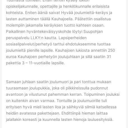
opiskelijakunnalle, opettajille ja henkilökunnalle erilaisista
kohteista. Eniten ääniä saivat Hyvää joulumieltä-keräys ja
lasten auttaminen täällä Kauhajoella. Päätettiin osallistua
molempiin jakamalla keräyksen tuotto kahteen osaan.
Paikallinen hyväntekeväisyyskohde löytyi Suupohjan
peruspalvelu LLKY:n kautta. Lapsiperheiden
sosiaalipalvelut/perhetyö tarttui ehdotukseemme tuottaa
joulumieltä pienille lapsille. Kauhajoen lukiosta annettiin 250
euroa Kauhajoen perhetyön joulujuhlaan ja sillä saatiin 31
pakettia 3 – 11-vuotiaille lapsille.
Samaan juhlaan saatiin joulumuori ja pari tonttua mukaan
tuuraamaan joulupukkia, joka oli pilkkireissulla pudonnut
avantoon ja vilustunut pahemman kerran. Toipuminen jouluksi
on kuitenkin aivan varmaa. Tontuille ja joulumuorille tuli
erityisen hyvä mieli lasten iloa ja säihkyviä silmiä katsellessa
heidän avatessa pakettejaan. Ehdittiinpä hieman laittaa
jalallakin koreasti ja kuunnella lasten hienoja lauluesityksiä.