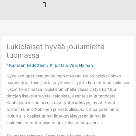
Siirry
sisältöön
Lukiolaiset hyvää joulumieltä
tuomassa
/
Kanslian tiedotteet
/ Kirjoittaja
Virpi Nyman
Nykyisen opetussuunnitelman mukaan lukion opiskelijoiden
osallisuutta, toimijuutta ja yhteisöllisyyttä korostetaan kaikessa
lukion toiminnassa. Opiskelun ohella yleissivistys karttuu
tietojen lisäksi arvoista, taidoista, asenteista ja tahdosta.
Kauhajoen lukion arvoja ovat yhteisöllisyys, hyvät tavat,
toisten kunnioittaminen ja vastuullisuus. Niinpä päätimme
joulun alla osallistua hyväntekeväisyyteen ja hyvän
joulumielen tuottamiseen opiskelun vastapainoksi.
Tuumasta toimeen. Ensin tehtiin kysely lukion