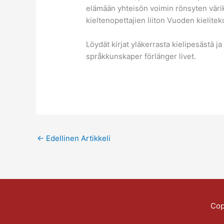
elämään yhteisön voimin rönsyten värik
kieltenopettajien liiton Vuoden kielite
Löydät kirjat yläkerrasta kielipesästä j
språkkunskaper förlänger livet.
←
Edellinen Artikkeli
Cop