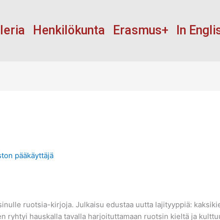
leria
Henkilökunta
Erasmus+
In Engli
ston pääkäyttäjä
lle ruotsia-kirjoja. Julkaisu edustaa uutta lajityyppiä: kaksikiel
ryhtyi hauskalla tavalla harjoituttamaan ruotsin kieltä ja kulttuu