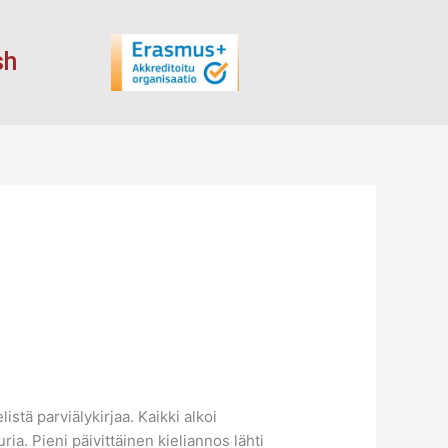
sh
istä parviälykirjaa. Kaikki alkoi
ria. Pieni päivittäinen kieliannos lähti