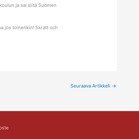
koulun ja sai siitä Suomen
na jos toinenkin! Skratt och
Seuraava Artikkeli
→
oste