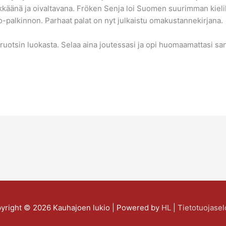
käänä ja oivaltavana. Fröken Senja loi Suomen suurimman kieli
ko-palkinnon. Parhaat palat on nyt julkaistu omakustannekirjana.
a ruotsin luokasta. Selaa aina joutessasi ja opi huomaamattasi sa
yright © 2026
Kauhajoen lukio
| Powered by
HL
|
Tietotuojasel