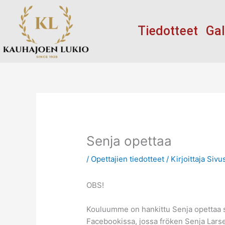
Siirry
sisältöön
Tiedotteet
Gal
Senja opettaa
/
Opettajien tiedotteet
/ Kirjoittaja
Sivu
OBS!
Kouluumme on hankittu Senja opettaa sinu
Facebookissa, jossa fröken Senja Larsen 