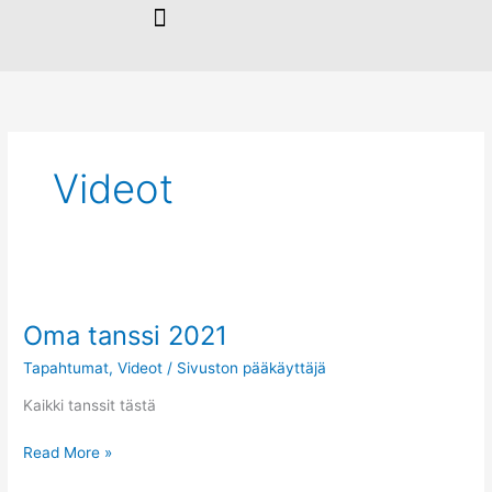
Siirry
sisältöön
Videot
Oma
tanssi
Oma tanssi 2021
2021
Tapahtumat
,
Videot
/
Sivuston pääkäyttäjä
Kaikki tanssit tästä
Read More »