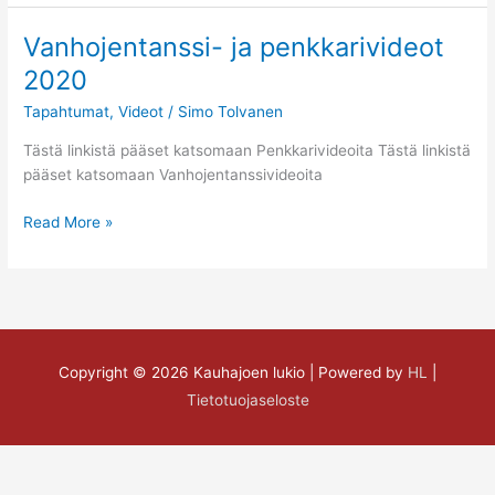
Vanhojentanssi- ja penkkarivideot
Vanhojentanssi-
ja
2020
penkkarivideot
Tapahtumat
,
Videot
/
Simo Tolvanen
2020
Tästä linkistä pääset katsomaan Penkkarivideoita Tästä linkistä
pääset katsomaan Vanhojentanssivideoita
Read More »
Copyright © 2026
Kauhajoen lukio
| Powered by
HL
|
Tietotuojaseloste