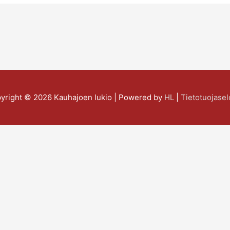
yright © 2026
Kauhajoen lukio
| Powered by
HL
|
Tietotuojasel