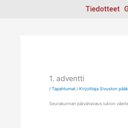
Siirry
Tiedotteet
G
sisältöön
1. adventti
/
Tapahtumat
/ Kirjoittaja
Sivuston pääk
Seurakunnan päivänavaus lukion väelle