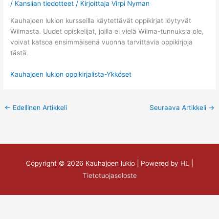
/
Kanslian tiedotteet
/ Kirjoittaja
Virpi Nyman
Kauhajoen lukion kursseilla käytettävät oppikirjat löytyvät
Wilmasta. Uudet opiskelijat, joilla ei vielä Wilma-tunnuksia ole,
voivat katsoa ensimmäisenä vuonna tarvittavia oppikirjoja
tästä.
Kauhajoen lukion oppikirjalista-Ykköset
←
Edellinen Artikkeli
Seuraava Artikkeli
→
Copyright © 2026
Kauhajoen lukio
| Powered by
HL
|
Tietotuojaseloste