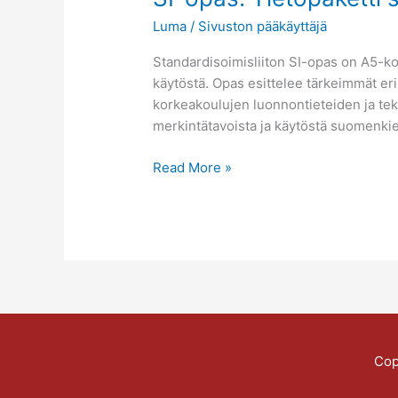
suureista
Luma
/
Sivuston pääkäyttäjä
ja
yksiköistä
Standardisoimisliiton SI-opas on A5-k
käytöstä. Opas esittelee tärkeimmät eri
korkeakoulujen luonnontieteiden ja tek
merkintätavoista ja käytöstä suomenkiel
Read More »
Cop