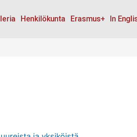
leria
Henkilökunta
Erasmus+
In Engli
uureista ja yksiköistä