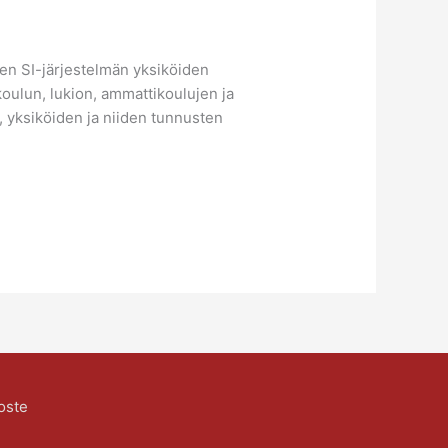
en SI-järjestelmän yksiköiden
koulun, lukion, ammattikoulujen ja
, yksiköiden ja niiden tunnusten
oste