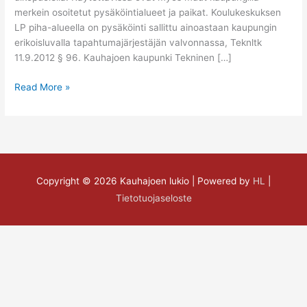
merkein osoitetut pysäköintialueet ja paikat. Koulukeskuksen
LP piha-alueella on pysäköinti sallittu ainoastaan kaupungin
erikoisluvalla tapahtumajärjestäjän valvonnassa, Teknltk
11.9.2012 § 96. Kauhajoen kaupunki Tekninen […]
Read More »
Copyright © 2026
Kauhajoen lukio
| Powered by
HL
|
Tietotuojaseloste