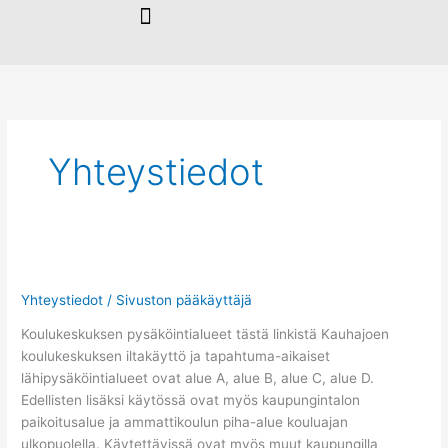
Siirry
sisältöön
Yhteystiedot
Kauhajoen
koulukeskuksen
Yhteystiedot
/
Sivuston pääkäyttäjä
pysäköintialueet
Koulukeskuksen pysäköintialueet tästä linkistä Kauhajoen
koulukeskuksen iltakäyttö ja tapahtuma-aikaiset
lähipysäköintialueet ovat alue A, alue B, alue C, alue D.
Edellisten lisäksi käytössä ovat myös kaupungintalon
paikoitusalue ja ammattikoulun piha-alue kouluajan
ulkopuolella. Käytettävissä ovat myös muut kaupungilla