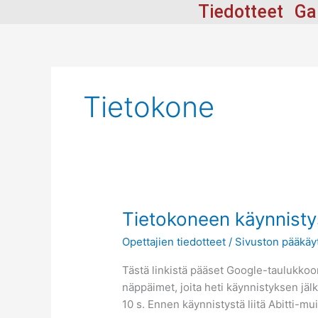
Siirry
Tiedotteet
Ga
sisältöön
Tietokone
Tietokoneen
Tietokoneen käynnisty
käynnistysohje
Opettajien tiedotteet
/
Sivuston pääkäyt
kurssikokeeseen
Tästä linkistä pääset Google-taulukkoon
näppäimet, joita heti käynnistyksen jälk
10 s. Ennen käynnistystä liitä Abitti-mui