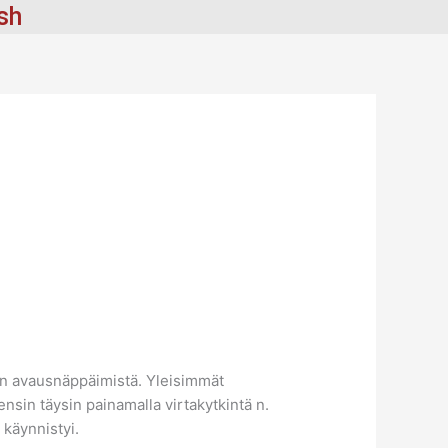
ish
kon avausnäppäimistä. Yleisimmät
ensin täysin painamalla virtakytkintä n.
 käynnistyi.