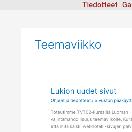
Siirry
Tiedotteet
Ga
sisältöön
Teemaviikko
Lukion
Lukion uudet sivut
uudet
Ohjeet ja tiedotteet
/
Sivuston pääkäytt
sivut
Toteutimme TVT02-kurssilla Luoman Hei
valintamahdollisuus teemaviikolle. Kur
että mitä kaikki webhotelli-sivujen pal