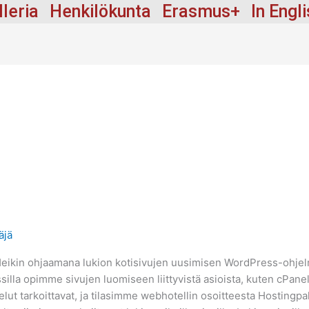
lleria
Henkilökunta
Erasmus+
In Engl
äjä
kin ohjaamana lukion kotisivujen uusimisen WordPress-ohjelma
ssilla opimme sivujen luomiseen liittyvistä asioista, kuten cPan
velut tarkoittavat, ja tilasimme webhotellin osoitteesta Hostingp