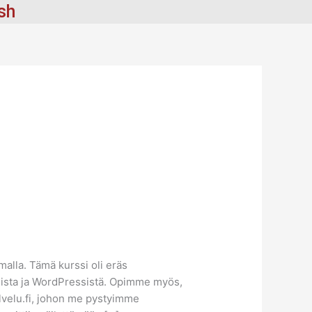
ish
lla. Tämä kurssi oli eräs
elista ja WordPressistä. Opimme myös,
alvelu.fi, johon me pystyimme