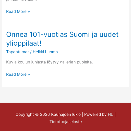
Read More »
Onnea 101-vuotias Suomi ja uudet
Onnea
101-
ylioppilaat!
vuotias
Tapahtumat
/
Heikki Luoma
Suomi
ja
Kuvia koulun juhlasta löytyy gallerian puolelta.
uudet
ylioppilaat!
Read More »
Copyright © 2026
Kauhajoen lukio
| Powered by
HL
|
Tietotuojaseloste