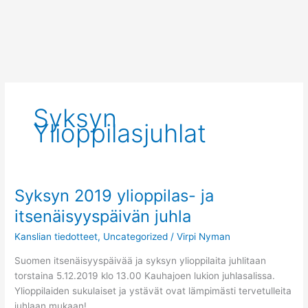
Siirry
sisältöön
Syksyn
Ylioppilasjuhlat
Syksyn 2019 ylioppilas- ja
Syksyn
2019
itsenäisyyspäivän juhla
ylioppilas-
Kanslian tiedotteet
,
Uncategorized
/
Virpi Nyman
ja
itsenäisyyspäivän
Suomen itsenäisyyspäivää ja syksyn ylioppilaita juhlitaan
juhla
torstaina 5.12.2019 klo 13.00 Kauhajoen lukion juhlasalissa.
Ylioppilaiden sukulaiset ja ystävät ovat lämpimästi tervetulleita
juhlaan mukaan!