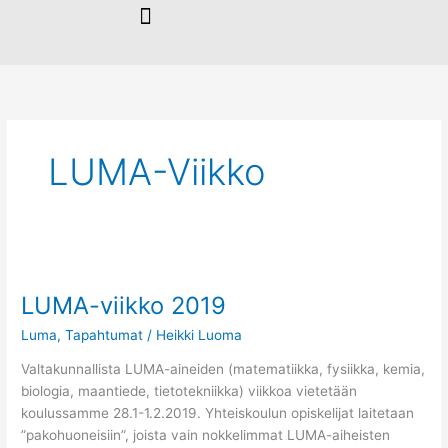
Siirry
sisältöön
LUMA-Viikko
LUMA-
viikko
LUMA-viikko 2019
2019
Luma
,
Tapahtumat
/
Heikki Luoma
Valtakunnallista LUMA-aineiden (matematiikka, fysiikka, kemia,
biologia, maantiede, tietotekniikka) viikkoa vietetään
koulussamme 28.1-1.2.2019. Yhteiskoulun opiskelijat laitetaan
”pakohuoneisiin”, joista vain nokkelimmat LUMA-aiheisten