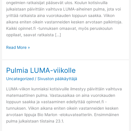
ongelmien ratkaisijat pääsevät ulos. Koulun kotisivuilla
julkaistaan päivittäin vaihtuva LUMA-aiheinen pulma, jota voi
yrittää ratkaista aina vuorokauden loppuun saakka. Viikon
aikana eniten oikein vastanneiden kesken arvotaan palkintoja.
Kaikki opinnet.fi -tunnuksen omaavat, myös peruskoulun
oppilaat, saavat ratkaista […]
Read More »
Pulmia LUMA-viikolle
Pulmia
LUMA-
Uncategorized
/
Sivuston pääkäyttäjä
viikolle
LUMA-viikon kunniaksi kotisivuille ilmestyy päivittäin vaihtuva
matemaattinen pulma. Vastausaikaa on aina vuorokauden
loppuun saakka ja vastaaminen edellyttää opinnet.fi -
tunnuksen. Viikon aikana eniten oikein vastanneiden kesken
arvotaan lippuja Bio Marlon -elokuvateatteriin. Ensimmäinen
pulma julkaistaan tiistaina 23.1.