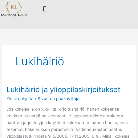
Siirry
sisältöön
Lukihäiriö
Lukihäiriö ja ylioppilaskirjoitukset
Lukihäiriö
ja
Yleisiä ohjeita
/
Sivuston pääkäyttäjä
ylioppilaskirjoitukset
Jos kokelaalla on luku- tai kirjoitushäiriö, hänen kokeensa
voidaan järjestää poikkeavasti. Ylioppilastutkintolautakunta
päättää järjestelyjen käytöstä kokelaan tai hänen huoltajansa
tekemän hakemuksen perusteella (Valtioneuvoston asetus
ylioppilastutkinnosta 915/2005, 17.11.2005, 6 §). Mikäli kokelas