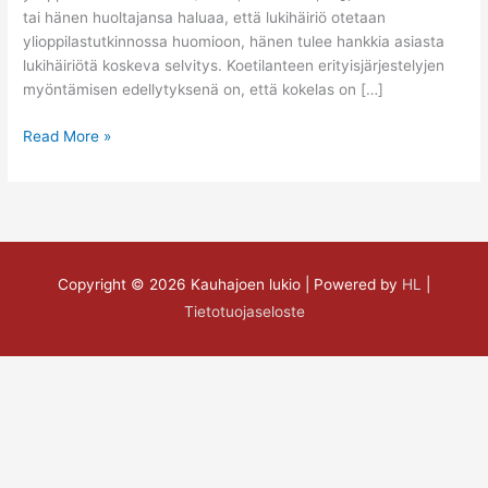
tai hänen huoltajansa haluaa, että lukihäiriö otetaan
ylioppilastutkinnossa huomioon, hänen tulee hankkia asiasta
lukihäiriötä koskeva selvitys. Koetilanteen erityisjärjestelyjen
myöntämisen edellytyksenä on, että kokelas on […]
Read More »
Copyright © 2026
Kauhajoen lukio
| Powered by
HL
|
Tietotuojaseloste