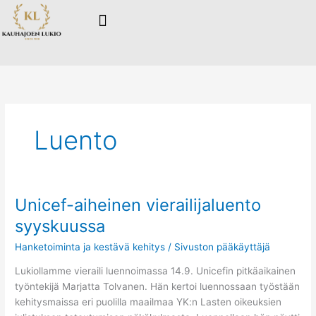
Siirry
sisältöön
Luento
Unicef-aiheinen vierailijaluento
Unicef-
aiheinen
syyskuussa
vierailijaluento
Hanketoiminta ja kestävä kehitys
/
Sivuston pääkäyttäjä
syyskuussa
Lukiollamme vieraili luennoimassa 14.9. Unicefin pitkäaikainen
työntekijä Marjatta Tolvanen. Hän kertoi luennossaan työstään
kehitysmaissa eri puolilla maailmaa YK:n Lasten oikeuksien