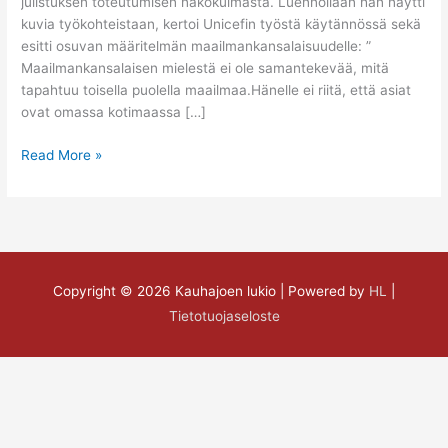
julistuksen toteutumisen näkökulmasta. Luennollaan hän näytti
kuvia työkohteistaan, kertoi Unicefin työstä käytännössä sekä
esitti osuvan määritelmän maailmankansalaisuudelle: ”
Maailmankansalaisen mielestä ei ole samantekevää, mitä
tapahtuu toisella puolella maailmaa.Hänelle ei riitä, että asiat
ovat omassa kotimaassa […]
Read More »
Copyright © 2026
Kauhajoen lukio
| Powered by
HL
|
Tietotuojaseloste