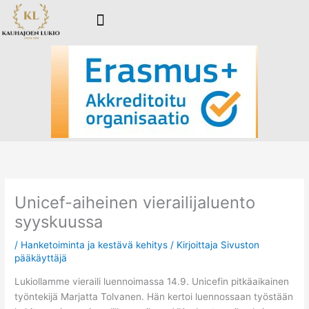
Siirry
sisältöön
Unicef-aiheinen vierailijaluento
syyskuussa
/
Hanketoiminta ja kestävä kehitys
/ Kirjoittaja
Sivuston
pääkäyttäjä
Lukiollamme vieraili luennoimassa 14.9. Unicefin pitkäaikainen
työntekijä Marjatta Tolvanen. Hän kertoi luennossaan työstään