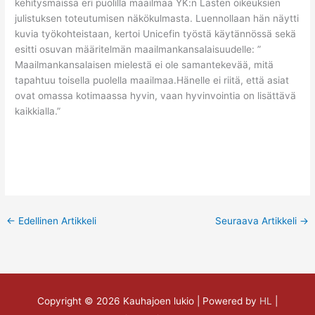
kehitysmaissa eri puolilla maailmaa YK:n Lasten oikeuksien
julistuksen toteutumisen näkökulmasta. Luennollaan hän näytti
kuvia työkohteistaan, kertoi Unicefin työstä käytännössä sekä
esitti osuvan määritelmän maailmankansalaisuudelle: ”
Maailmankansalaisen mielestä ei ole samantekevää, mitä
tapahtuu toisella puolella maailmaa.Hänelle ei riitä, että asiat
ovat omassa kotimaassa hyvin, vaan hyvinvointia on lisättävä
kaikkialla.”
←
Edellinen Artikkeli
Seuraava Artikkeli
→
Copyright © 2026
Kauhajoen lukio
| Powered by
HL
|