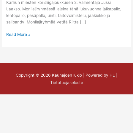
Karhun miesten korisliigajoukkueen 2. valmentaja Jussi
Laakso. Monilajiryhmässä lajeina tänä lukuvuonna jalkapallo,
lentopallo, pesäpallo, uinti, taitovoimistelu, jääkiekko ja
salibandy. Monilajiryhmää vetää Riitta […]
Read More »
Copyright © 2026
Kauhajoen lukio
| Powered by
HL
|
Tietotuojaseloste