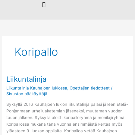
Siirry
sisältöön
Koripallo
Liikuntalinja
Liikuntalinja
Liikuntalinja Kauhajoen lukiossa
,
Opettajien tiedotteet
/
Sivuston pääkäyttäjä
Syksyllä 2016 Kauhajoen lukion liikuntalinja palasi jälleen Etelä-
Pohjanmaan urheiluakatemian jäseneksi, muutaman vuoden
tauon jälkeen. Syksyllä aloitti koripalloryhmä ja monilajiryhmä.
Koripallossa mukana tänä vuonna ensimmäistä kertaa myös
yläasteen 9. luokan oppilaita. Koripalloa vetää Kauhajoen