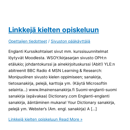
Linkkejä kielten opiskeluun
Opettajien tiedotteet
/
Sivuston pääkäyttäjä
Englanti Kurssikohtaiset sivut mm. kurssisuunnitelmat
löytyvät Moodlesta. WSOY/kirjasarjan sivusto OPH:n
etälukio; johdantokurssi ja ainekirjoituskurssi (Abit!) YLE:n
abitreenit BBC Radio 4 MSN Learning & Research:
Monipuolinen sivusto kielen oppimiseen; sanakirja,
tietosanakirja, pelejä, karttoja ym. (Käytä Microsoftin
selainta…) www.ilmainensanakirja.fi Suomi-englanti-suomi
sanakirja (epävakaa) Dictionary.com Englanti-englanti
sanakirja, ääntäminen mukana! Your Dictionary sanakirja,
pelejä ym. Webster’s (Am. engl. sanakirja) A […]
Linkkejä kielten opiskeluun
Read More »