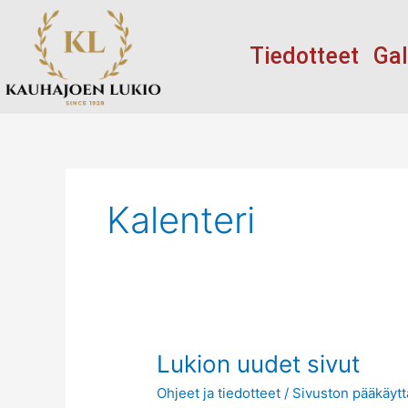
Siirry
sisältöön
Tiedotteet
Gal
Kalenteri
Lukion
Lukion uudet sivut
uudet
Ohjeet ja tiedotteet
/
Sivuston pääkäytt
sivut