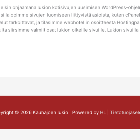
kin ohjaamana lukion kotisivujen uusimisen WordPress-ohjelma
ssilla opimme sivujen luomiseen liittyvistä asioista, kuten cPan
velut tarkoittavat, ja tilasimme webhotellin osoitteesta Hostingp
a siirsimme valmiit osat lukion oikeille sivuille. Lukion sivuilla 
yright © 2026
Kauhajoen lukio
| Powered by
HL
|
Tietotuojasel