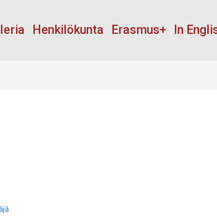
leria
Henkilökunta
Erasmus+
In Engli
äjä