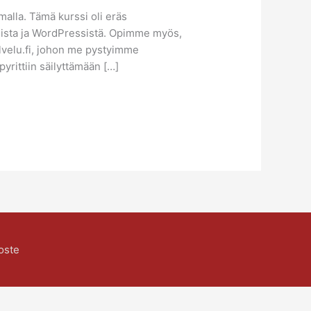
lla. Tämä kurssi oli eräs
elista ja WordPressistä. Opimme myös,
alvelu.fi, johon me pystyimme
pyrittiin säilyttämään […]
oste