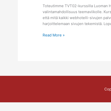
Toteutimme TVT02-kurssilla Luoman Hei
valintamahdollisuus teemaviikolle. Kur
että mitä kaikki webhotelli-sivujen pal
harjoittelemaan sivujen tekemistä. Lopult
Read More »
Cop