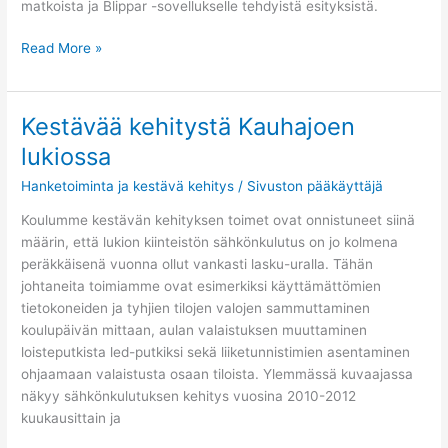
matkoista ja Blippar -sovellukselle tehdyistä esityksistä.
Read More »
Kestävää kehitystä Kauhajoen
Kestävää
kehitystä
lukiossa
Kauhajoen
Hanketoiminta ja kestävä kehitys
/
Sivuston pääkäyttäjä
lukiossa
Koulumme kestävän kehityksen toimet ovat onnistuneet siinä
määrin, että lukion kiinteistön sähkönkulutus on jo kolmena
peräkkäisenä vuonna ollut vankasti lasku-uralla. Tähän
johtaneita toimiamme ovat esimerkiksi käyttämättömien
tietokoneiden ja tyhjien tilojen valojen sammuttaminen
koulupäivän mittaan, aulan valaistuksen muuttaminen
loisteputkista led-putkiksi sekä liiketunnistimien asentaminen
ohjaamaan valaistusta osaan tiloista. Ylemmässä kuvaajassa
näkyy sähkönkulutuksen kehitys vuosina 2010-2012
kuukausittain ja