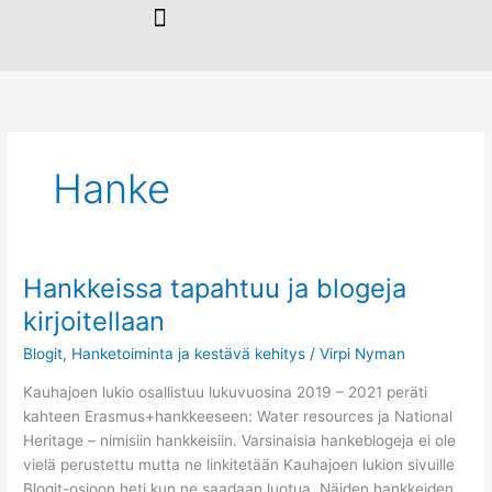
Siirry
sisältöön
Hanke
Hankkeissa tapahtuu ja blogeja
Hankkeissa
tapahtuu
kirjoitellaan
ja
Blogit
,
Hanketoiminta ja kestävä kehitys
/
Virpi Nyman
blogeja
kirjoitellaan
Kauhajoen lukio osallistuu lukuvuosina 2019 – 2021 peräti
kahteen Erasmus+hankkeeseen: Water resources ja National
Heritage – nimisiin hankkeisiin. Varsinaisia hankeblogeja ei ole
vielä perustettu mutta ne linkitetään Kauhajoen lukion sivuille
Blogit-osioon heti kun ne saadaan luotua. Näiden hankkeiden