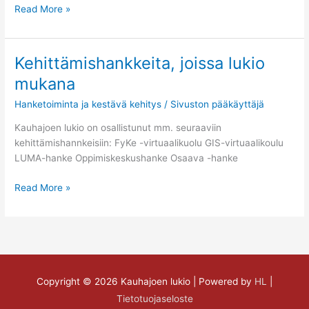
Read More »
Kehittämishankkeita, joissa lukio
Kehittämishankkeita,
joissa
mukana
lukio
Hanketoiminta ja kestävä kehitys
/
Sivuston pääkäyttäjä
mukana
Kauhajoen lukio on osallistunut mm. seuraaviin
kehittämishannkeisiin: FyKe -virtuaalikuolu GIS-virtuaalikoulu
LUMA-hanke Oppimiskeskushanke Osaava -hanke
Read More »
Copyright © 2026
Kauhajoen lukio
| Powered by
HL
|
Tietotuojaseloste