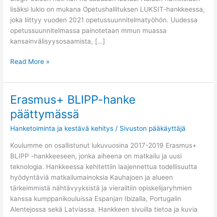
lisäksi lukio on mukana Opetushallituksen LUKSIT-hankkeessa,
joka liittyy vuoden 2021 opetussuunnitelmatyöhön. Uudessa
opetussuunnitelmassa painotetaan mmun muassa
kansainvälisyysosaamista, […]
Read More »
Erasmus+ BLIPP-hanke
Erasmus+
BLIPP-
päättymässä
hanke
Hanketoiminta ja kestävä kehitys
/
Sivuston pääkäyttäjä
päättymässä
Koulumme on osallistunut lukuvuosina 2017-2019 Erasmus+
BLIPP -hankkeeseen, jonka aiheena on matkailu ja uusi
teknologia. Hankkeessa kehitettiin laajennettua todellisuutta
hyödyntäviä matkailumainoksia Kauhajoen ja alueen
tärkeimmistä nähtävyyksistä ja vierailtiin opiskelijaryhmien
kanssa kumppanikouluissa Espanjan Ibizalla, Portugalin
Alentejossa sekä Latviassa. Hankkeen sivuilla tietoa ja kuvia