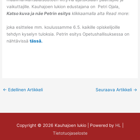
vaikuttajille. Kauhajoen lukion edustajana on Petri Ojala,
Katso kuva ja näe Petrin esitys
klikkaamalla alta Read more
:
joka esittelee mm. koulussamme 6.5. kaikille opiskelijoille
tehdyn kyselyn tuloksia. Petrin esitys Opetushallisuksessa on
nähtävissä
tässä.
←
Edellinen Artikkeli
Seuraava Artikkeli
→
Copyright © 2026
Kauhajoen lukio
| Powered by
HL
|
Tietotuojaseloste