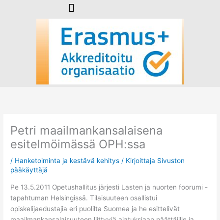
Siirry
sisältöön
Petri maailmankansalaisena
esitelmöimässä OPH:ssa
/
Hanketoiminta ja kestävä kehitys
/ Kirjoittaja
Sivuston
pääkäyttäjä
Pe 13.5.2011 Opetushallitus järjesti Lasten ja nuorten foorumi -
tapahtuman Helsingissä. Tilaisuuteen osallistui
opiskelijaedustajia eri puolilta Suomea ja he esittelivät
maailmankansalaisuuteen liittyviä ajatuksiaan päättäjille ja