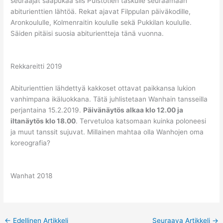
seuraajat saapukaa siis Puistotien taskulle seuraamaan
abiturienttien lähtöä. Rekat ajavat Filppulan päiväkodille,
Aronkoululle, Kolmenraitin koululle sekä Pukkilan koululle.
Säiden pitäisi suosia abiturientteja tänä vuonna.
Rekkareitti 2019
Abiturienttien lähdettyä kakkoset ottavat paikkansa lukion
vanhimpana ikäluokkana. Tätä juhlistetaan Wanhain tansseilla
perjantaina 15.2.2019.
Päivänäytös alkaa klo 12.00 ja
iltanäytös klo 18.00
. Tervetuloa katsomaan kuinka poloneesi
ja muut tanssit sujuvat. Millainen mahtaa olla Wanhojen oma
koreografia?
Wanhat 2018
←
Edellinen Artikkeli
Seuraava Artikkeli
→