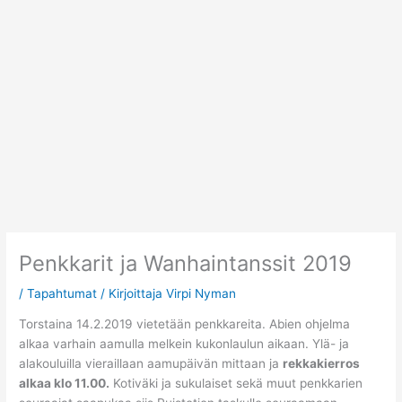
Siirry
sisältöön
Penkkarit ja Wanhaintanssit 2019
/
Tapahtumat
/ Kirjoittaja
Virpi Nyman
Torstaina 14.2.2019 vietetään penkkareita. Abien ohjelma
alkaa varhain aamulla melkein kukonlaulun aikaan. Ylä- ja
alakouluilla vieraillaan aamupäivän mittaan ja
rekkakierros
alkaa klo 11.00.
Kotiväki ja sukulaiset sekä muut penkkarien