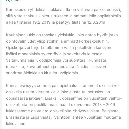
Peruskoulun yhdeksäsluokkalaisilla on valinnan paikka edessä,
sillä yhteishaku lukiokoulutukseen ja ammatillisiin oppilaitoksiin
alkaa tiistaina 19.2.2019 ja päättyy tiistaina 12.3.2019.
Kauhajoen lukio on tasokas yleislukio, joka antaa hyvät jatko-
opintovalmiudet yliopistoihin ja ammattikorkeakouluihin.
Opiskelija voi tarjottimeltamme valita pakollisten kurssien
lisäksi monenlaisia syventäviä ja soveltavia kursseja.
Valtakunnallisia lukiodiplomeja voi suorittaa liikunnasta,
musiikista, kuvataiteesta ja mediasta. Näiden lisäksi voi
suorittaa äidinkielen kirjallisuusdiplomin.
Kansainvälisyys on eräs painopistealueistamme. Lukiossa voi
opiskella useita vieraita kieliä joko alusta tai peruskoulun
oppimäärää jatkaen. Lisäksi lukiossamme on vuosittain vaihto-
opiskelijoita eri puolilta maailmaa. Lukuvuonna 2018 – 2019
lukiossamme on vaihto-opiskelijoita Yhdysvalloista, Belgiasta,
Brasiliasta ja Espanjasta. Vaihtoon lähtee vuosittain muutama
lukiolainen.