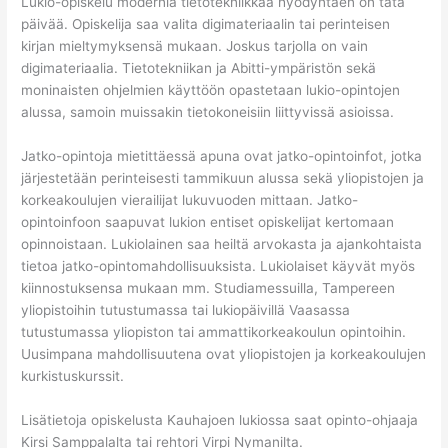
Lukio-opiskelu modernia tietotekniikkaa hyödyntäen on tätä
päivää. Opiskelija saa valita digimateriaalin tai perinteisen
kirjan mieltymyksensä mukaan. Joskus tarjolla on vain
digimateriaalia. Tietotekniikan ja Abitti-ympäristön sekä
moninaisten ohjelmien käyttöön opastetaan lukio-opintojen
alussa, samoin muissakin tietokoneisiin liittyvissä asioissa.
Jatko-opintoja mietittäessä apuna ovat jatko-opintoinfot, jotka
järjestetään perinteisesti tammikuun alussa sekä yliopistojen ja
korkeakoulujen vierailijat lukuvuoden mittaan. Jatko-
opintoinfoon saapuvat lukion entiset opiskelijat kertomaan
opinnoistaan. Lukiolainen saa heiltä arvokasta ja ajankohtaista
tietoa jatko-opintomahdollisuuksista. Lukiolaiset käyvät myös
kiinnostuksensa mukaan mm. Studiamessuilla, Tampereen
yliopistoihin tutustumassa tai lukiopäivillä Vaasassa
tutustumassa yliopiston tai ammattikorkeakoulun opintoihin.
Uusimpana mahdollisuutena ovat yliopistojen ja korkeakoulujen
kurkistuskurssit.
Lisätietoja opiskelusta Kauhajoen lukiossa saat opinto-ohjaaja
Kirsi Samppalalta tai rehtori Virpi Nymanilta.