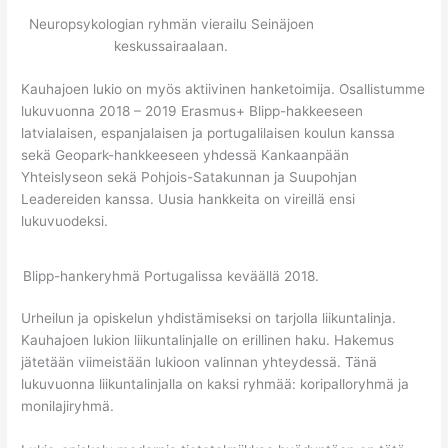
Neuropsykologian ryhmän vierailu Seinäjoen
keskussairaalaan.
Kauhajoen lukio on myös aktiivinen hanketoimija. Osallistumme
lukuvuonna 2018 – 2019 Erasmus+ Blipp-hakkeeseen
latvialaisen, espanjalaisen ja portugalilaisen koulun kanssa
sekä Geopark-hankkeeseen yhdessä Kankaanpään
Yhteislyseon sekä Pohjois-Satakunnan ja Suupohjan
Leadereiden kanssa. Uusia hankkeita on vireillä ensi
lukuvuodeksi.
Blipp-hankeryhmä Portugalissa keväällä 2018.
Urheilun ja opiskelun yhdistämiseksi on tarjolla liikuntalinja.
Kauhajoen lukion liikuntalinjalle on erillinen haku. Hakemus
jätetään viimeistään lukioon valinnan yhteydessä. Tänä
lukuvuonna liikuntalinjalla on kaksi ryhmää: koripalloryhmä ja
monilajiryhmä.