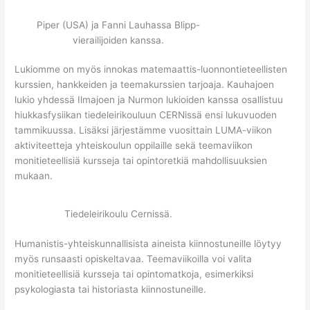
Piper (USA) ja Fanni Lauhassa Blipp-
vierailijoiden kanssa.
Lukiomme on myös innokas matemaattis-luonnontieteellisten
kurssien, hankkeiden ja teemakurssien tarjoaja. Kauhajoen
lukio yhdessä Ilmajoen ja Nurmon lukioiden kanssa osallistuu
hiukkasfysiikan tiedeleirikouluun CERNissä ensi lukuvuoden
tammikuussa. Lisäksi järjestämme vuosittain LUMA-viikon
aktiviteetteja yhteiskoulun oppilaille sekä teemaviikon
monitieteellisiä kursseja tai opintoretkiä mahdollisuuksien
mukaan.
Tiedeleirikoulu Cernissä.
Humanistis-yhteiskunnallisista aineista kiinnostuneille löytyy
myös runsaasti opiskeltavaa. Teemaviikoilla voi valita
monitieteellisiä kursseja tai opintomatkoja, esimerkiksi
psykologiasta tai historiasta kiinnostuneille.