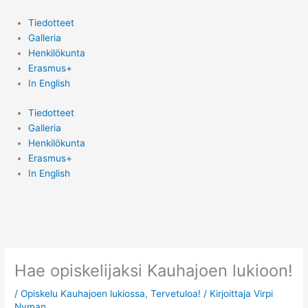
Siirry
sisältöön
Tiedotteet
Galleria
Henkilökunta
Erasmus+
In English
Tiedotteet
Galleria
Henkilökunta
Erasmus+
In English
Hae opiskelijaksi Kauhajoen lukioon!
/
Opiskelu Kauhajoen lukiossa
,
Tervetuloa!
/ Kirjoittaja
Virpi
Nyman