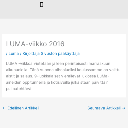
Siirry
sisältöön
LUMA-viikko 2016
/
Luma
/ Kirjoittaja
Sivuston pääkäyttäjä
LUMA -viikkoa vietetään jälleen perinteisesti marraskuun
alkupuolella. Tänä vuonna aihealueiksi koulussamme on valittu
aistit ja salaus. 9-luokkalaiset vierailevat lukiossa LuMa-
aineiden oppitunneilla ja kotisivuilla julkaistaan päivittäin
pulmatehtävä
.
←
Edellinen Artikkeli
Seuraava Artikkeli
→