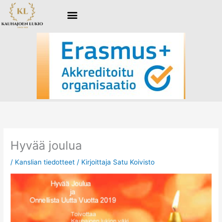
Siirry
sisältöön
Hyvää joulua
/
Kanslian tiedotteet
/ Kirjoittaja
Satu Koivisto