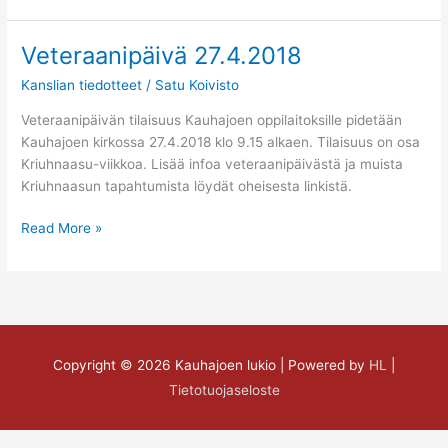
Veteraanipäivä 27.4.2018
Veteraanipäivä
27.4.2018
Kanslian tiedotteet
/
Satu Koivisto
Veteraanipäivän tilaisuus Kauhajoen oppilaitoksille pidetään
Kauhajoen kirkossa 27.4.2018 klo 9.15 alkaen. Tilaisuus on osa
Kriuhnaasu-viikkoa. Lisää infoa veteraanipäivästä ja muista
Kriuhnaasun tapahtumista löydät oheisesta linkistä.
Read More »
Copyright © 2026
Kauhajoen lukio
| Powered by
HL
|
Tietotuojaseloste