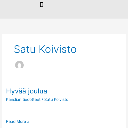
Siirry
sisältöön
Satu Koivisto
Hyvää joulua
Hyvää
joulua
Kanslian tiedotteet
/
Satu Koivisto
Read More »