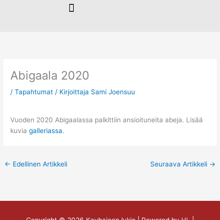
Siirry
sisältöön
Abigaala 2020
/
Tapahtumat
/ Kirjoittaja
Sami Joensuu
Vuoden 2020 Abigaalassa palkittiin ansioituneita abeja. Lisää
kuvia
galleriassa
.
←
Edellinen Artikkeli
Seuraava Artikkeli
→
Copyright © 2026
Kauhajoen lukio
| Powered by
HL
|