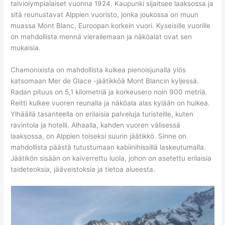
talviolympialaiset vuonna 1924. Kaupunki sijaitsee laaksossa ja
sitä reunustavat Alppien vuoristo, jonka joukossa on muun
muassa Mont Blanc, Euroopan korkein vuori. Kyseisille vuorille
on mahdollista mennä vierailemaan ja näköalat ovat sen
mukaisia.
Chamonixista on mahdollista kulkea pienoisjunalla ylös
katsomaan Mer de Glace -jäätikköä Mont Blancin kyljessä.
Radan pituus on 5,1 kilometriä ja korkeusero noin 900 metriä.
Reitti kulkee vuoren reunalla ja näköala alas kylään on huikea.
Ylhäällä tasanteella on erilaisia palveluja turisteille, kuten
ravintola ja hotelli. Alhaalla, kahden vuoren välisessä
laaksossa, on Alppien toiseksi suurin jäätikkö. Sinne on
mahdollista päästä tutustumaan kabiinihissillä laskeutumalla.
Jäätikön sisään on kaiverrettu luola, johon on asetettu erilaisia
taideteoksia, jääveistoksia ja tietoa alueesta.