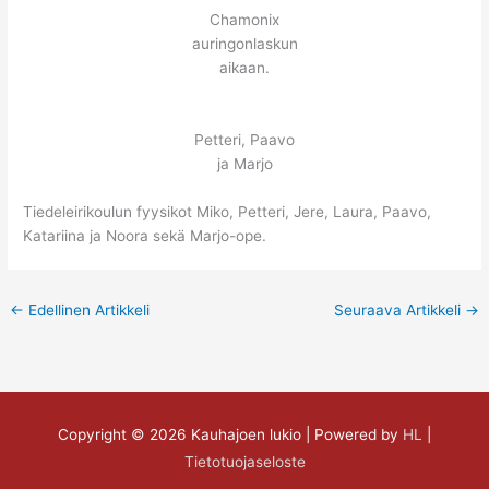
Chamonix
auringonlaskun
aikaan.
Petteri, Paavo
ja Marjo
Tiedeleirikoulun fyysikot Miko, Petteri, Jere, Laura, Paavo,
Katariina ja Noora sekä Marjo-ope.
←
Edellinen Artikkeli
Seuraava Artikkeli
→
Copyright © 2026
Kauhajoen lukio
| Powered by
HL
|
Tietotuojaseloste