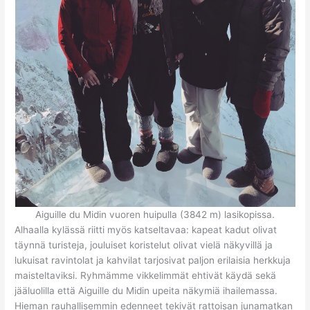
Aiguille du Midin vuoren huipulla (3842 m) lasikopissa.
Alhaalla kylässä riitti myös katseltavaa: kapeat kadut olivat
täynnä turisteja, jouluiset koristelut olivat vielä näkyvillä ja
lukuisat ravintolat ja kahvilat tarjosivat paljon erilaisia herkkuja
maisteltaviksi. Ryhmämme vikkelimmät ehtivät käydä sekä
jääluolilla että Aiguille du Midin upeita näkymiä ihailemassa.
Hieman rauhallisemmin edenneet tekivät rattoisan junamatkan