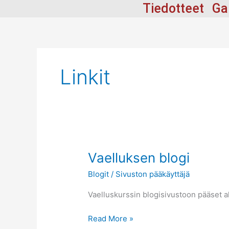
Siirry
Tiedotteet
Ga
sisältöön
Linkit
Vaelluksen
Vaelluksen blogi
blogi
Blogit
/
Sivuston pääkäyttäjä
Vaelluskurssin blogisivustoon pääset al
Read More »