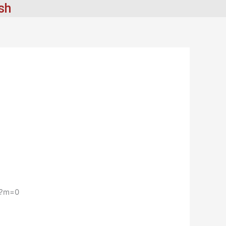
ish
i/?m=0