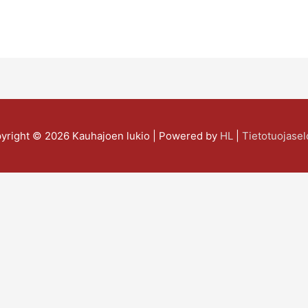
yright © 2026
Kauhajoen lukio
| Powered by
HL
|
Tietotuojasel