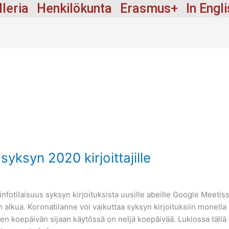
lleria
Henkilökunta
Erasmus+
In Engl
 syksyn 2020 kirjoittajille
nfotilaisuus syksyn kirjoituksista uusille abeille Google Meetiss
n alkua. Koronatilanne voi vaikuttaa syksyn kirjoituksiin monella 
n koepäivän sijaan käytössä on neljä koepäivää. Lukiossa tällä he