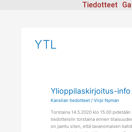
Siirry
Tiedotteet
Ga
sisältöön
YTL
Ylioppilaskirjoitus-
Ylioppilaskirjoitus-info
info
Kanslian tiedotteet
/
Virpi Nyman
syksyn
2020
Torstaina 14.5.2020 klo 15.00 pidetään i
kirjoittajille
tiedotteisiin torstaina ennen tilaisuude
on jaettu siten, että tavanomaisen kahde