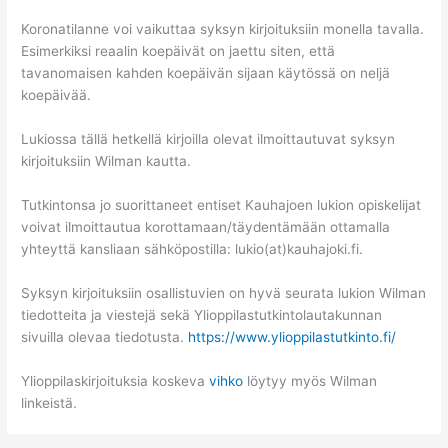
Koronatilanne voi vaikuttaa syksyn kirjoituksiin monella tavalla.
Esimerkiksi reaalin koepäivät on jaettu siten, että
tavanomaisen kahden koepäivän sijaan käytössä on neljä
koepäivää.
Lukiossa tällä hetkellä kirjoilla olevat ilmoittautuvat syksyn
kirjoituksiin Wilman kautta.
Tutkintonsa jo suorittaneet entiset Kauhajoen lukion opiskelijat
voivat ilmoittautua korottamaan/täydentämään ottamalla
yhteyttä kansliaan sähköpostilla: lukio(at)kauhajoki.fi.
Syksyn kirjoituksiin osallistuvien on hyvä seurata lukion Wilman
tiedotteita ja viestejä sekä Ylioppilastutkintolautakunnan
sivuilla olevaa tiedotusta.
https://www.ylioppilastutkinto.fi/
Ylioppilaskirjoituksia koskeva
vihko
löytyy myös Wilman
linkeistä.