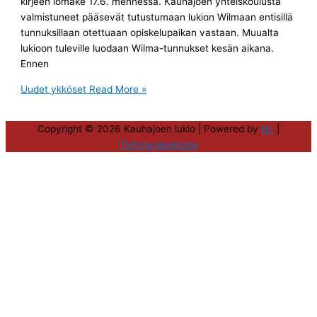
kirjeen lomake 17.6. mennessä. Kauhajoen yhteiskoulusta
valmistuneet pääsevät tutustumaan lukion Wilmaan entisillä
tunnuksillaan otettuaan opiskelupaikan vastaan. Muualta
lukioon tuleville luodaan Wilma-tunnukset kesän aikana.
Ennen
Uudet ykköset
Read More »
Copyright © 2026
Kauhajoen lukio
| Powered by
HL
|
Tietotuojaseloste