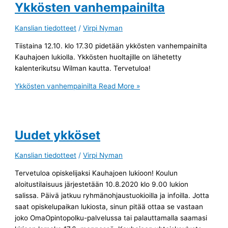
Ykkösten vanhempainilta
Kanslian tiedotteet
/
Virpi Nyman
Tiistaina 12.10. klo 17.30 pidetään ykkösten vanhempainilta
Kauhajoen lukiolla. Ykkösten huoltajille on lähetetty
kalenterikutsu Wilman kautta. Tervetuloa!
Ykkösten vanhempainilta
Read More »
Uudet ykköset
Kanslian tiedotteet
/
Virpi Nyman
Tervetuloa opiskelijaksi Kauhajoen lukioon! Koulun
aloitustilaisuus järjestetään 10.8.2020 klo 9.00 lukion
salissa. Päivä jatkuu ryhmänohjaustuokioilla ja infoilla. Jotta
saat opiskelupaikan lukiosta, sinun pitää ottaa se vastaan
joko OmaOpintopolku-palvelussa tai palauttamalla saamasi