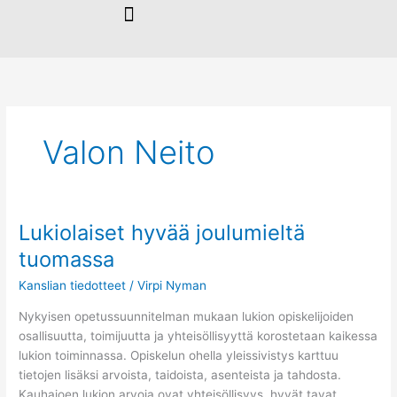
Siirry
sisältöön
Valon Neito
Lukiolaiset hyvää joulumieltä
Lukiolaiset
hyvää
tuomassa
joulumieltä
Kanslian tiedotteet
/
Virpi Nyman
tuomassa
Nykyisen opetussuunnitelman mukaan lukion opiskelijoiden
osallisuutta, toimijuutta ja yhteisöllisyyttä korostetaan kaikessa
lukion toiminnassa. Opiskelun ohella yleissivistys karttuu
tietojen lisäksi arvoista, taidoista, asenteista ja tahdosta.
Kauhajoen lukion arvoja ovat yhteisöllisyys, hyvät tavat,