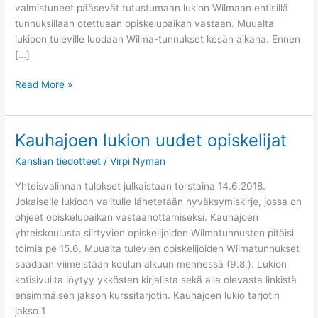
valmistuneet pääsevät tutustumaan lukion Wilmaan entisillä
tunnuksillaan otettuaan opiskelupaikan vastaan. Muualta
lukioon tuleville luodaan Wilma-tunnukset kesän aikana. Ennen
[…]
Read More »
Kauhajoen lukion uudet opiskelijat
Kauhajoen
lukion
Kanslian tiedotteet
/
Virpi Nyman
uudet
opiskelijat
Yhteisvalinnan tulokset julkaistaan torstaina 14.6.2018.
Jokaiselle lukioon valitulle lähetetään hyväksymiskirje, jossa on
ohjeet opiskelupaikan vastaanottamiseksi. Kauhajoen
yhteiskoulusta siirtyvien opiskelijoiden Wilmatunnusten pitäisi
toimia pe 15.6. Muualta tulevien opiskelijoiden Wilmatunnukset
saadaan viimeistään koulun alkuun mennessä (9.8.). Lukion
kotisivuilta löytyy ykkösten kirjalista sekä alla olevasta linkistä
ensimmäisen jakson kurssitarjotin. Kauhajoen lukio tarjotin
jakso 1