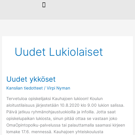
Siirry
sisältöön
Uudet Lukiolaiset
Uudet ykköset
Uudet
ykköset
Kanslian tiedotteet
/
Virpi Nyman
Tervetuloa opiskelijaksi Kauhajoen lukioon! Koulun
aloitustilaisuus järjestetään 10.8.2020 klo 9.00 lukion salissa.
Päivä jatkuu ryhmänohjaustuokioilla ja infoilla. Jotta saat
opiskelupaikan lukiosta, sinun pitää ottaa se vastaan joko
OmaOpintopolku-palvelussa tai palauttamalla saamasi kirjeen
lomake 17.6. mennessä. Kauhajoen yhteiskoulusta