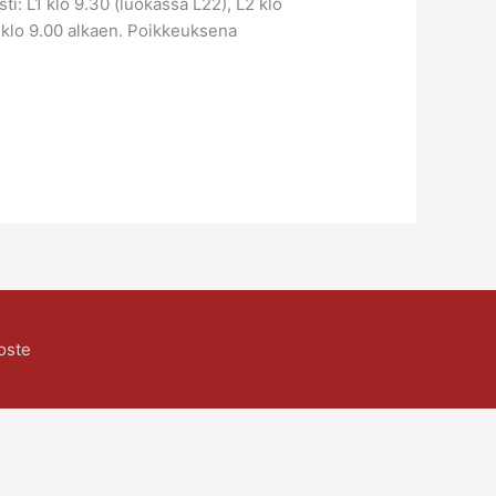
i: L1 klo 9.30 (luokassa L22), L2 klo
n klo 9.00 alkaen. Poikkeuksena
oste