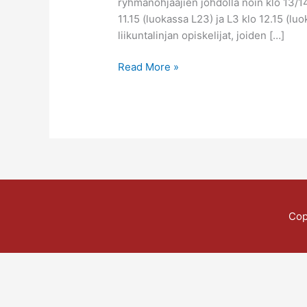
ryhmänohjaajien johdolla noin klo 13/14 
11.15 (luokassa L23) ja L3 klo 12.15 (l
liikuntalinjan opiskelijat, joiden […]
Read More »
Cop