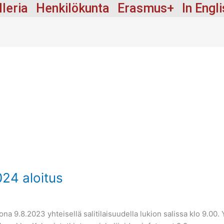
lleria
Henkilökunta
Erasmus+
In Engl
24 aloitus
a 9.8.2023 yhteisellä salitilaisuudella lukion salissa klo 9.00. 