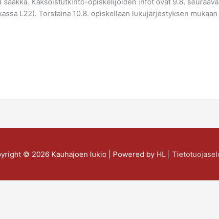
saakka. Kaksoistutkinto-opiskelijoiden infot ovat 9.8. seuraavast
uokassa L22). Torstaina 10.8. opiskellaan lukujärjestyksen mukaa
yright © 2026
Kauhajoen lukio
| Powered by
HL
|
Tietotuojasel