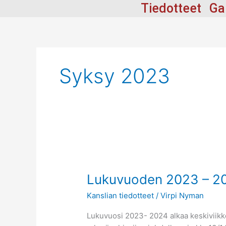
Siirry
Tiedotteet
Ga
sisältöön
Syksy 2023
Lukuvuoden
2023
Lukuvuoden 2023 – 20
–
2024
Kanslian tiedotteet
/
Virpi Nyman
aloitus
Lukuvuosi 2023- 2024 alkaa keskiviikkon